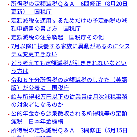
所得税の定額減税Ｑ＆Ａ 6問修正（8月20日
更新） 国税庁
定額減税を適用するためだけの予定納税の減
額申請書の書き方 国税庁
定額減税の注意喚起 国税庁その他
7月以降に扶養する家族に異動があるのにシス
テム変更できない
どう考えても定額減税が引ききれないなとい
う方は
令和６年分所得税の定額減税のしかた（英語
版）が公表に 国税庁
給与所得48万円以下の従業員は月次減税事務
の対象者になるのか
公的年金から源泉徴収される所得税等の定額
減税 日本年金機構
所得税の定額減税Ｑ＆Ａ 3問修正（5月15日