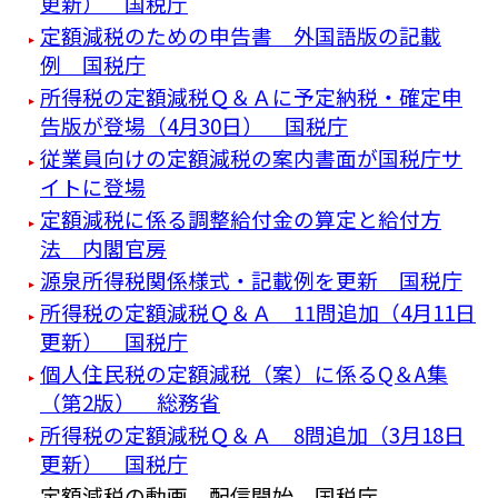
更新） 国税庁
定額減税のための申告書 外国語版の記載
例 国税庁
所得税の定額減税Ｑ＆Ａに予定納税・確定申
告版が登場（4月30日） 国税庁
従業員向けの定額減税の案内書面が国税庁サ
イトに登場
定額減税に係る調整給付金の算定と給付方
法 内閣官房
源泉所得税関係様式・記載例を更新 国税庁
所得税の定額減税Ｑ＆Ａ 11問追加（4月11日
更新） 国税庁
個人住民税の定額減税（案）に係るQ＆A集
（第2版） 総務省
所得税の定額減税Ｑ＆Ａ 8問追加（3月18日
更新） 国税庁
定額減税の動画 配信開始 国税庁