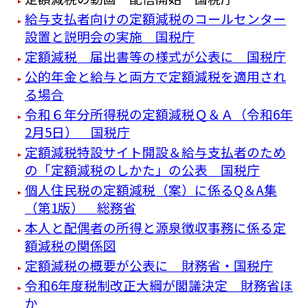
給与支払者向けの定額減税のコールセンター
設置と説明会の実施 国税庁
定額減税 届出書等の様式が公表に 国税庁
公的年金と給与と両方で定額減税を適用され
る場合
令和６年分所得税の定額減税Ｑ＆Ａ（令和6年
2月5日） 国税庁
定額減税特設サイト開設＆給与支払者のため
の「定額減税のしかた」の公表 国税庁
個人住民税の定額減税（案）に係るQ＆A集
（第1版） 総務省
本人と配偶者の所得と源泉徴収事務に係る定
額減税の関係図
定額減税の概要が公表に 財務省・国税庁
令和6年度税制改正大綱が閣議決定 財務省ほ
か