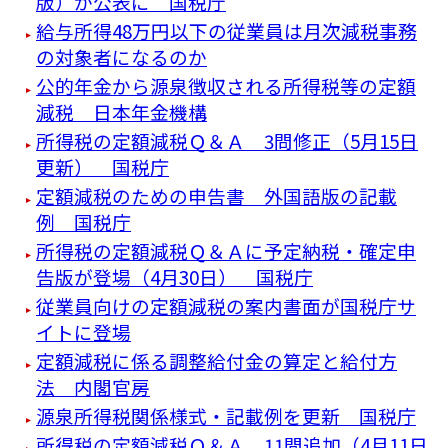
版）が公表に 国税庁
給与所得48万円以下の従業員は月次減税事務
の対象者になるのか
公的年金から源泉徴収される所得税等の定額
減税 日本年金機構
所得税の定額減税Ｑ＆Ａ 3問修正（5月15日
更新） 国税庁
定額減税のための申告書 外国語版の記載
例 国税庁
所得税の定額減税Ｑ＆Ａに予定納税・確定申
告版が登場（4月30日） 国税庁
従業員向けの定額減税の案内書面が国税庁サ
イトに登場
定額減税に係る調整給付金の算定と給付方
法 内閣官房
源泉所得税関係様式・記載例を更新 国税庁
所得税の定額減税Ｑ＆Ａ 11問追加（4月11日