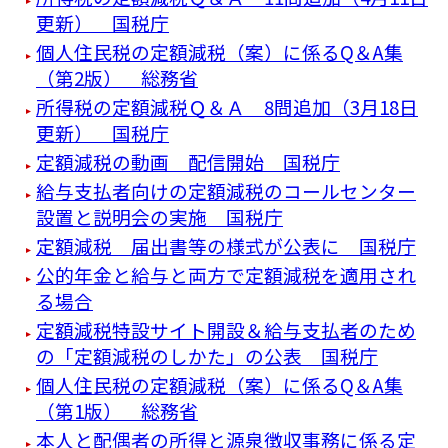
更新） 国税庁
個人住民税の定額減税（案）に係るQ＆A集
（第2版） 総務省
所得税の定額減税Ｑ＆Ａ 8問追加（3月18日
更新） 国税庁
定額減税の動画 配信開始 国税庁
給与支払者向けの定額減税のコールセンター
設置と説明会の実施 国税庁
定額減税 届出書等の様式が公表に 国税庁
公的年金と給与と両方で定額減税を適用され
る場合
定額減税特設サイト開設＆給与支払者のため
の「定額減税のしかた」の公表 国税庁
個人住民税の定額減税（案）に係るQ＆A集
（第1版） 総務省
本人と配偶者の所得と源泉徴収事務に係る定