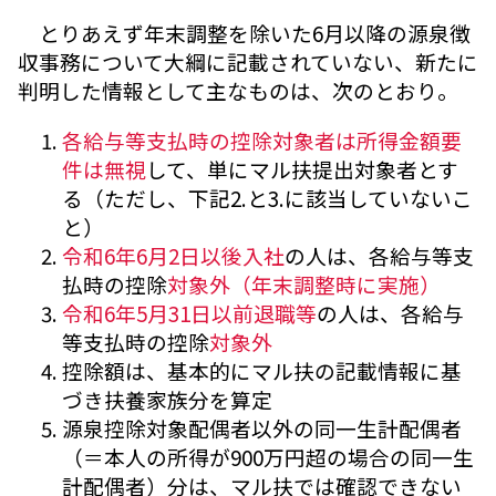
とりあえず年末調整を除いた6月以降の源泉徴
収事務について大綱に記載されていない、新たに
判明した情報として主なものは、次のとおり。
各給与等支払時の控除対象者は所得金額要
件は無視
して、単にマル扶提出対象者とす
る（ただし、下記2.と3.に該当していないこ
と）
令和6年6月2日以後入社
の人は、各給与等支
払時の控除
対象外（年末調整時に実施）
令和6年5月31日以前退職等
の人は、各給与
等支払時の控除
対象外
控除額は、基本的にマル扶の記載情報に基
づき扶養家族分を算定
源泉控除対象配偶者以外の同一生計配偶者
（＝本人の所得が900万円超の場合の同一生
計配偶者）分は、マル扶では確認できない