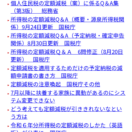
個人住民税の定額減税（案）に係るQ＆A集
（第3版） 総務省
所得税の定額減税Q＆A（概要・源泉所得税関
係）9月24日更新 国税庁
所得税の定額減税Q＆A（予定納税・確定申告
関係）8月30日更新 国税庁
所得税の定額減税Ｑ＆Ａ 6問修正（8月20日
更新） 国税庁
定額減税を適用するためだけの予定納税の減
額申請書の書き方 国税庁
定額減税の注意喚起 国税庁その他
7月以降に扶養する家族に異動があるのにシス
テム変更できない
どう考えても定額減税が引ききれないなとい
う方は
令和６年分所得税の定額減税のしかた（英語