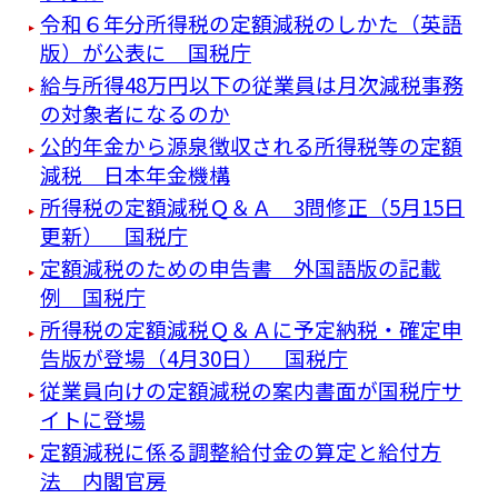
令和６年分所得税の定額減税のしかた（英語
版）が公表に 国税庁
給与所得48万円以下の従業員は月次減税事務
の対象者になるのか
公的年金から源泉徴収される所得税等の定額
減税 日本年金機構
所得税の定額減税Ｑ＆Ａ 3問修正（5月15日
更新） 国税庁
定額減税のための申告書 外国語版の記載
例 国税庁
所得税の定額減税Ｑ＆Ａに予定納税・確定申
告版が登場（4月30日） 国税庁
従業員向けの定額減税の案内書面が国税庁サ
イトに登場
定額減税に係る調整給付金の算定と給付方
法 内閣官房