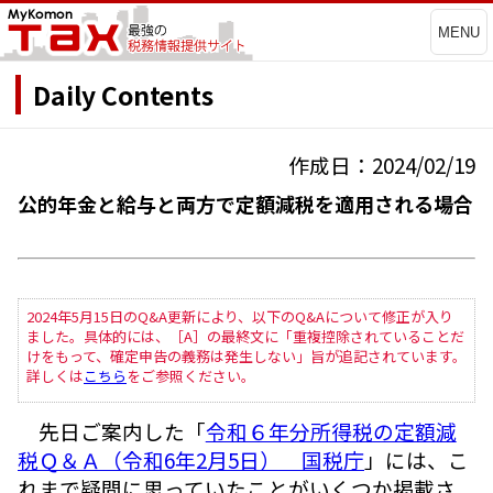
MENU
Daily Contents
作成日：2024/02/19
公的年金と給与と両方で定額減税を適用される場合
2024年5月15日のQ&A更新により、以下のQ&Aについて修正が入り
ました。具体的には、［A］の最終文に「重複控除されていることだ
けをもって、確定申告の義務は発生しない」旨が追記されています。
詳しくは
こちら
をご参照ください。
先日ご案内した「
令和６年分所得税の定額減
税Ｑ＆Ａ（令和6年2月5日） 国税庁
」には、こ
れまで疑問に思っていたことがいくつか掲載さ