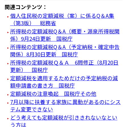
関連コンテンツ：
個人住民税の定額減税（案）に係るQ＆A集
（第3版） 総務省
所得税の定額減税Q＆A（概要・源泉所得税関
係）9月24日更新 国税庁
所得税の定額減税Q＆A（予定納税・確定申告
関係）8月30日更新 国税庁
所得税の定額減税Ｑ＆Ａ 6問修正（8月20日
更新） 国税庁
定額減税を適用するためだけの予定納税の減
額申請書の書き方 国税庁
定額減税の注意喚起 国税庁その他
7月以降に扶養する家族に異動があるのにシス
テム変更できない
どう考えても定額減税が引ききれないなとい
う方は