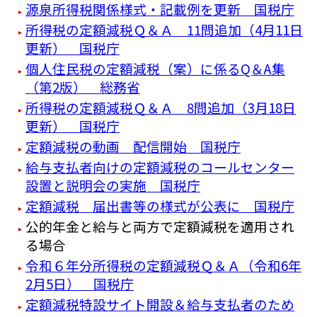
源泉所得税関係様式・記載例を更新 国税庁
所得税の定額減税Ｑ＆Ａ 11問追加（4月11日
更新） 国税庁
個人住民税の定額減税（案）に係るQ＆A集
（第2版） 総務省
所得税の定額減税Ｑ＆Ａ 8問追加（3月18日
更新） 国税庁
定額減税の動画 配信開始 国税庁
給与支払者向けの定額減税のコールセンター
設置と説明会の実施 国税庁
定額減税 届出書等の様式が公表に 国税庁
公的年金と給与と両方で定額減税を適用され
る場合
令和６年分所得税の定額減税Ｑ＆Ａ（令和6年
2月5日） 国税庁
定額減税特設サイト開設＆給与支払者のため