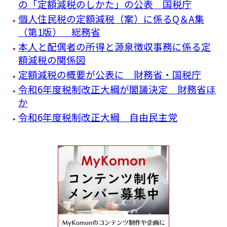
の「定額減税のしかた」の公表 国税庁
個人住民税の定額減税（案）に係るQ＆A集
（第1版） 総務省
本人と配偶者の所得と源泉徴収事務に係る定
額減税の関係図
定額減税の概要が公表に 財務省・国税庁
令和6年度税制改正大綱が閣議決定 財務省ほ
か
令和6年度税制改正大綱 自由民主党