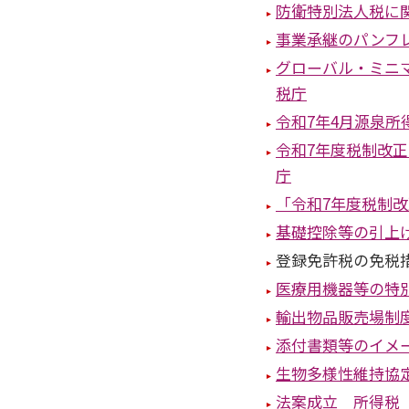
防衛特別法人税に
事業承継のパンフ
グローバル・ミニ
税庁
令和7年4月源泉
令和7年度税制改
庁
「令和7年度税制改
基礎控除等の引上
登録免許税の免税
医療用機器等の特
輸出物品販売場制
添付書類等のイメ
生物多様性維持協
法案成立 所得税