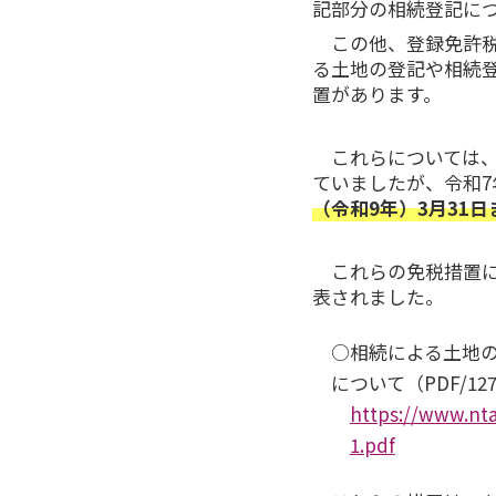
記部分の相続登記に
この他、登録免許税
る土地の登記や相続
置があります。
これらについては、
ていましたが、令和7
（令和9年）3月31日
これらの免税措置に
表されました。
○相続による土地
について（PDF/12
https://www.nta
1.pdf