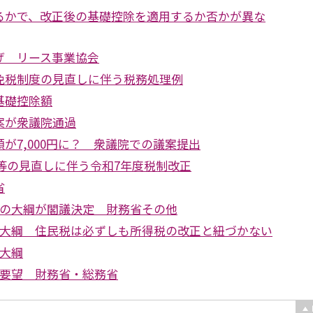
るかで、改正後の基礎控除を適用するか否かが異な
げ リース事業協会
免税制度の見直しに伴う税務処理例
基礎控除額
案が衆議院通過
が7,000円に？ 衆議院での議案提出
Co等の見直しに伴う令和7年度税制改正
省
正の大綱が閣議決定 財務省その他
正大綱 住民税は必ずしも所得税の改正と紐づかない
正大綱
正要望 財務省・総務省