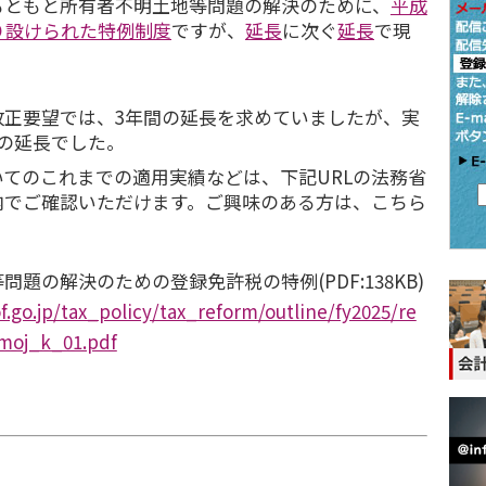
もともと所有者不明土地等問題の解決のために、
平成
り設けられた特例制度
ですが、
延長
に次ぐ
延長
で現
改正要望では、3年間の延長を求めていましたが、実
の延長でした。
てのこれまでの適用実績などは、下記URLの法務省
内でご確認いただけます。ご興味のある方は、こちら
。
題の解決のための登録免許税の特例(PDF:138KB)
.go.jp/tax_policy/tax_reform/outline/fy2025/re
moj_k_01.pdf