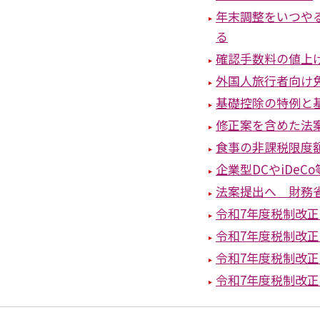
年末調整をいつや
る
確認手数料の値上
外国人旅行者向け
基礎控除の特例と
修正案を含めた法
食事の非課税限度額
企業型DCやiDe
法案提出へ 財務
令和7年度税制改
令和7年度税制改
令和7年度税制改
令和7年度税制改