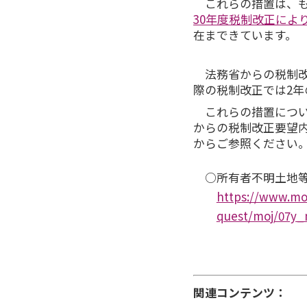
これらの措置は、
30年度税制改正によ
在まできています。
法務省からの税制
際の税制改正では2年
これらの措置につい
からの税制改正要望
からご参照ください
○所有者不明土地等問
https://www.mof
quest/moj/07y_
関連コンテンツ：