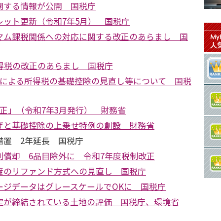
関する情報が公開 国税庁
レット更新（令和7年5月） 国税庁
マム課税関係への対応に関する改正のあらまし 国
所得税の改正のあらまし 国税庁
正による所得税の基礎控除の見直し等について 国税
正」（令和7年3月発行） 財務省
げと基礎控除の上乗せ特例の創設 財務省
措置 2年延長 国税庁
別償却 6品目除外に 令和7年度税制改正
度のリファンド方式への見直し 国税庁
ージデータはグレースケールでOKに 国税庁
定が締結されている土地の評価 国税庁、環境省