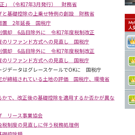
正」（令和7年3月発行） 財務省
げと基礎控除の上乗せ特例の創設 財務省
措置 2年延長 国税庁
別償却 6品目除外に 令和7年度税制改正
度のリファンド方式への見直し 国税庁
別償却 6品目除外に 令和7年度税制改正
度のリファンド方式への見直し 国税庁
ージデータはグレースケールでOKに 国税庁
定が締結されている土地の評価 国税庁、環境省
るかで、改正後の基礎控除を適用するか否かが異な
げ リース事業協会
免税制度の見直しに伴う税務処理例
基礎控除額