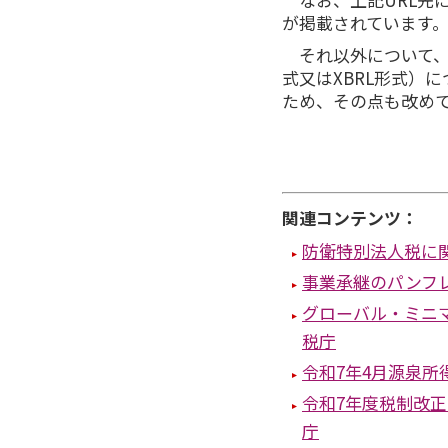
が掲載されています
それ以外について、
式又はXBRL形式）
ため、その点も改め
関連コンテンツ：
防衛特別法人税に
事業承継のパンフ
グローバル・ミニ
税庁
令和7年4月源泉
令和7年度税制改
庁