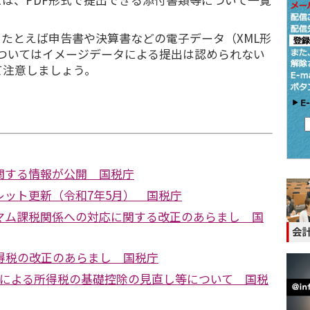
。
たとえば申告書や決算書などの電子データ（XML形
についてはイメージデータによる提出は認められない
て注意しましょう。
関する情報が公開 国税庁
レット更新（令和7年5月） 国税庁
マム課税関係への対応に関する改正のあらまし 国
所得税の改正のあらまし 国税庁
正による所得税の基礎控除の見直し等について 国税