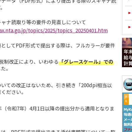
データ（PDF形式）により提出する際のスキャナ読
す。
キャナ読取り等の要件の見直しについて
ax.nta.go.jp/topics/2025/topics_20250401.htm
としてPDF形式で提出する際は、フルカラーが要件
度税制改正により、いわゆる
「グレースケール」での
した。
いての改正はないため、引き続き「200dpi相当以
意ください。
5年（令和7年）4月1日以降の提出分から適用となりま
には、PDF形式で提出できる添付書類等について一覧