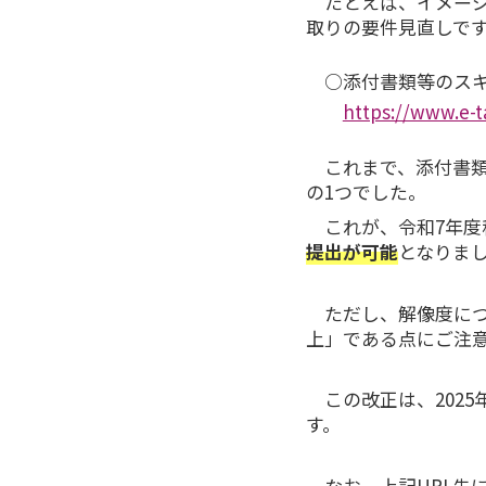
たとえば、イメージ
取りの要件見直しで
○添付書類等のス
https://www.e-t
これまで、添付書類
の1つでした。
これが、令和7年
提出が可能
となりま
ただし、解像度につ
上」である点にご注
この改正は、202
す。
なお、上記URL先