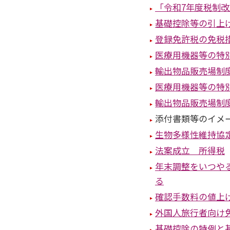
「令和7年度税制改
基礎控除等の引上
登録免許税の免税
医療用機器等の特
輸出物品販売場制
医療用機器等の特
輸出物品販売場制
添付書類等のイメ
生物多様性維持協
法案成立 所得税
年末調整をいつや
る
確認手数料の値上
外国人旅行者向け
基礎控除の特例と