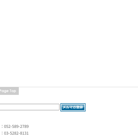
L：052-589-2789
L：03-5282-8131