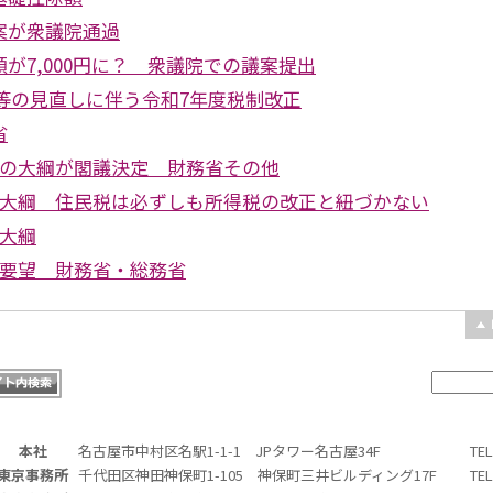
案が衆議院通過
が7,000円に？ 衆議院での議案提出
Co等の見直しに伴う令和7年度税制改正
省
正の大綱が閣議決定 財務省その他
正大綱 住民税は必ずしも所得税の改正と紐づかない
正大綱
正要望 財務省・総務省
本社
名古屋市中村区名駅1-1-1 JPタワー名古屋34F
TE
東京事務所
千代田区神田神保町1-105 神保町三井ビルディング17F
TE