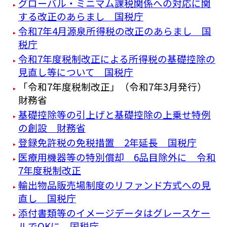
グローバル・ミニマム課税関係への対応に関
する改正のあらまし 国税庁
令和7年4月源泉所得税の改正のあらまし 国
税庁
令和7年度税制改正による所得税の基礎控除の
見直し等について 国税庁
「令和7年度税制改正」（令和7年3月発行）
財務省
基礎控除等の引上げと基礎控除の上乗せ特例
の創設 財務省
登録免許税の免税措置 2年延長 国税庁
医療用機器等の特別償却 6品目除外に 令和
7年度税制改正
輸出物品販売場制度のリファンド方式への見
直し 国税庁
添付書類等のイメージデータはグレースケー
ルでOKに 国税庁