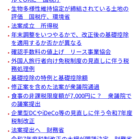
生物多様性維持協定が締結されている土地の
評価 国税庁、環境省
法案成立 所得税
年末調整をいつやるかで、改正後の基礎控除
を適用するか否かが異なる
確認手数料の値上げ リース事業協会
外国人旅行者向け免税制度の見直しに伴う税
務処理例
基礎控除の特例と基礎控除額
修正案を含めた法案が衆議院通過
食事の非課税限度額が7,000円に？ 衆議院で
の議案提出
企業型DCやiDeCo等の見直しに伴う令和7年度
税制改正
法案提出へ 財務省
令和7年度税制改正の大綱が閣議決定 財務省