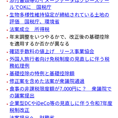
ルでOKに 国税庁
生物多様性維持協定が締結されている土地の
評価 国税庁、環境省
法案成立 所得税
年末調整をいつやるかで、改正後の基礎控除
を適用するか否かが異なる
確認手数料の値上げ リース事業協会
外国人旅行者向け免税制度の見直しに伴う税
務処理例
基礎控除の特例と基礎控除額
修正案を含めた法案が衆議院通過
食事の非課税限度額が7,000円に？ 衆議院で
の議案提出
企業型DCやiDeCo等の見直しに伴う令和7年度
税制改正
法案提出へ 財務省