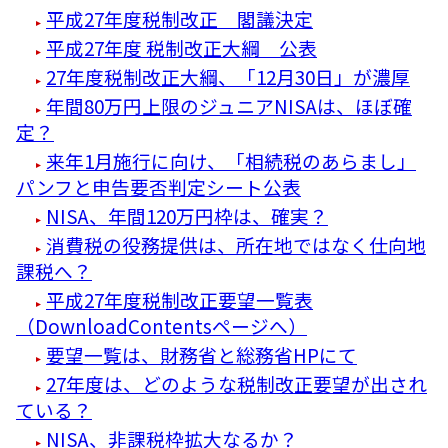
平成27年度税制改正 閣議決定
平成27年度 税制改正大綱 公表
27年度税制改正大綱、「12月30日」が濃厚
年間80万円上限のジュニアNISAは、ほぼ確
定？
来年1月施行に向け、「相続税のあらまし」
パンフと申告要否判定シート公表
NISA、年間120万円枠は、確実？
消費税の役務提供は、所在地ではなく仕向地
課税へ？
平成27年度税制改正要望一覧表
（DownloadContentsページへ）
要望一覧は、財務省と総務省HPにて
27年度は、どのような税制改正要望が出され
ている？
NISA、非課税枠拡大なるか？