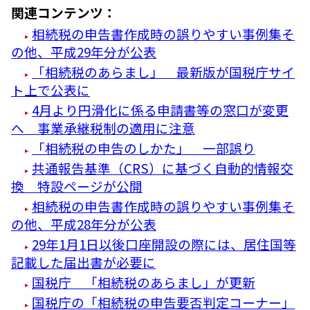
関連コンテンツ：
相続税の申告書作成時の誤りやすい事例集そ
の他、平成29年分が公表
「相続税のあらまし」 最新版が国税庁サイ
ト上で公表に
4月より円滑化に係る申請書等の窓口が変更
へ 事業承継税制の適用に注意
「相続税の申告のしかた」 一部誤り
共通報告基準（CRS）に基づく自動的情報交
換 特設ページが公開
相続税の申告書作成時の誤りやすい事例集そ
の他、平成28年分が公表
29年1月1日以後口座開設の際には、居住国等
記載した届出書が必要に
国税庁 「相続税のあらまし」が更新
国税庁の「相続税の申告要否判定コーナー」