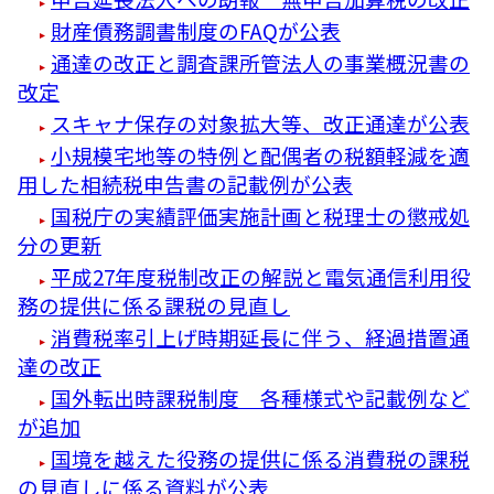
財産債務調書制度のFAQが公表
通達の改正と調査課所管法人の事業概況書の
改定
スキャナ保存の対象拡大等、改正通達が公表
小規模宅地等の特例と配偶者の税額軽減を適
用した相続税申告書の記載例が公表
国税庁の実績評価実施計画と税理士の懲戒処
分の更新
平成27年度税制改正の解説と電気通信利用役
務の提供に係る課税の見直し
消費税率引上げ時期延長に伴う、経過措置通
達の改正
国外転出時課税制度 各種様式や記載例など
が追加
国境を越えた役務の提供に係る消費税の課税
の見直しに係る資料が公表