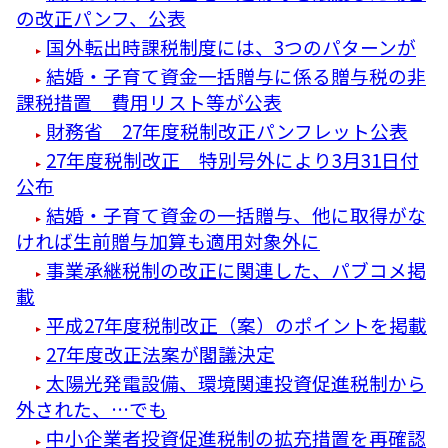
の改正パンフ、公表
国外転出時課税制度には、3つのパターンが
結婚・子育て資金一括贈与に係る贈与税の非
課税措置 費用リスト等が公表
財務省 27年度税制改正パンフレット公表
27年度税制改正 特別号外により3月31日付
公布
結婚・子育て資金の一括贈与、他に取得がな
ければ生前贈与加算も適用対象外に
事業承継税制の改正に関連した、パブコメ掲
載
平成27年度税制改正（案）のポイントを掲載
27年度改正法案が閣議決定
太陽光発電設備、環境関連投資促進税制から
外された、…でも
中小企業者投資促進税制の拡充措置を再確認