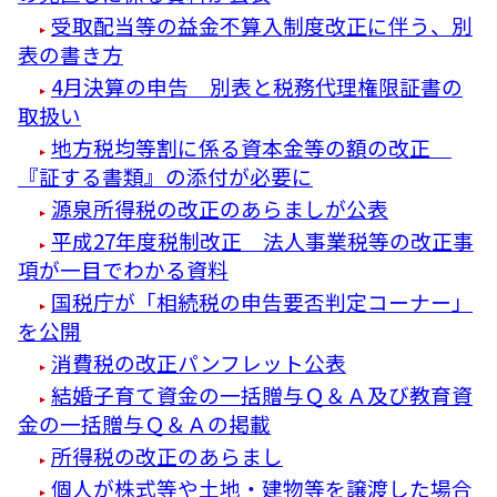
受取配当等の益金不算入制度改正に伴う、別
表の書き方
4月決算の申告 別表と税務代理権限証書の
取扱い
地方税均等割に係る資本金等の額の改正
『証する書類』の添付が必要に
源泉所得税の改正のあらましが公表
平成27年度税制改正 法人事業税等の改正事
項が一目でわかる資料
国税庁が「相続税の申告要否判定コーナー」
を公開
消費税の改正パンフレット公表
結婚子育て資金の一括贈与Ｑ＆Ａ及び教育資
金の一括贈与Ｑ＆Ａの掲載
所得税の改正のあらまし
個人が株式等や土地・建物等を譲渡した場合