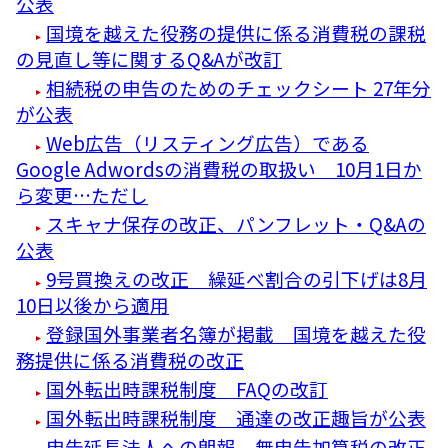
公表
国境を越えた役務の提供に係る消費税の課税
の見直し等に関するQ&Aが改訂
相続税の申告のためのチェックシート 27年分
が公表
Web広告（リスティング広告）である
Google Adwordsの消費税の取扱い 10月1日か
ら変更…ただし
スキャナ保存の改正、パンフレット・Q&Aの
公表
9号買換えの改正 繰延べ割合の引下げは8月
10日以後から適用
登録国外事業者名簿が掲載 国境を越えた役
務提供に係る消費税の改正
国外転出時課税制度 FAQの改訂
国外転出時課税制度 通達の改正趣旨が公表
申告延長法人への朗報 無申告加算税の改正