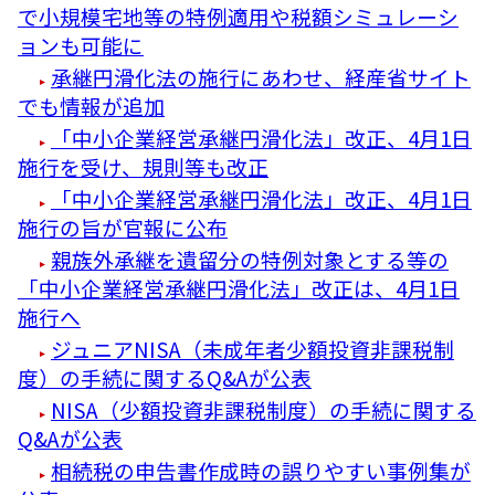
で小規模宅地等の特例適用や税額シミュレーシ
ョンも可能に
承継円滑化法の施行にあわせ、経産省サイト
でも情報が追加
「中小企業経営承継円滑化法」改正、4月1日
施行を受け、規則等も改正
「中小企業経営承継円滑化法」改正、4月1日
施行の旨が官報に公布
親族外承継を遺留分の特例対象とする等の
「中小企業経営承継円滑化法」改正は、4月1日
施行へ
ジュニアNISA（未成年者少額投資非課税制
度）の手続に関するQ&Aが公表
NISA（少額投資非課税制度）の手続に関する
Q&Aが公表
相続税の申告書作成時の誤りやすい事例集が