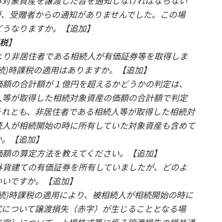
与対象資産を譲渡した旨を通知しなければならない
が、受贈者からの通知がありませんでした。この場
どうなりますか。【追加】
課税】
より非居住者である相続人が有価証券等を取得しま
続)時課税の適用はありますか。【追加】
価額の合計額が１億円を超えるかどうかの判定は、
人等が取得した相続対象資産の価額の合計額で判定
それとも、非居住者である相続人等が取得した相続対
続人が相続開始の時に所有していた対象資産も含めて
か。【追加】
価額の算定方法を教えてください。【追加】
外貨建ての有価証券を所有していましたが、どのよ
いいですか。【追加】
相続)時課税の適用により、被相続人が相続開始の時に
式について譲渡損失（赤字）が生じることとなる場