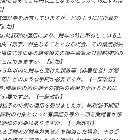
価額も含めて１億円以上となるかどうかで判定すれば
加】
有価証券を所有していますが、どのように円換算を
【追加】
贈与)時課税の適用により、贈与の時に所有している上
損失（赤字）が生じることとなる場合、その譲渡損失
上場株式等に係る譲渡損失の損益通算及び繰越控除の
ことはできますか。【追加】
ら５年以内に贈与を受けた親族等（非居住者）が帰
た際にどのような手続が必要ですか。【一部改訂】
贈与)時課税の納税猶予の特例の適用を受けるために
が必要ですか。【一部改訂】
税猶予の特例の適用を受けましたが、納税猶予期間
時課税の対象となった有価証券等の一部を受贈者が譲
は納税の必要はありますか。【一部改訂】
ある受贈者が贈与対象資産を譲渡した場合、その受