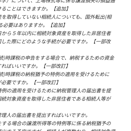
赤字）について、上場株式等に係る譲渡損失の損益通
けることはできますか。【追加】
産を取得していない相続人についても、国外転出(相
る必要はありますか。【追加】
日から５年以内に相続対象資産を取得した非居住者
国した際にどのような手続が必要ですか。【一部改
相続)時課税の申告をする場合で、納税するための資金
すればいいですか。【一部改訂】
相続)時課税の納税猶予の特例の適用を受けるために
が必要ですか。【一部改訂】
特例の適用を受けるために納税管理人の届出書を提
相続対象資産を取得した非居住者である相続人等が
管理人の届出書を提出すればいいですか。
をする場合の譲渡所得等の特例等に係る納税猶予の