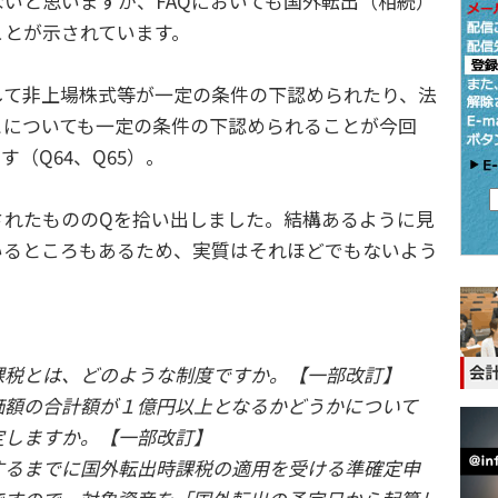
いと思いますが、FAQにおいても国外転出（相続）
ことが示されています。
て非上場株式等が一定の条件の下認められたり、法
とについても一定の条件の下認められることが今回
す（Q64、Q65）。
れたもののQを拾い出しました。結構あるように見
いるところもあるため、実質はそれほどでもないよう
課税とは、どのような制度ですか。【一部改訂】
価額の合計額が１億円以上となるかどうかについて
定しますか。【一部改訂】
するまでに国外転出時課税の適用を受ける準確定申