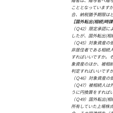
贈者は、贈与者へ贈
こととなっています
合、納税猶予期限は
【国外転出(相続)時
（Ｑ42）限定承認に
したが、国外転出(相
（Ｑ45）対象資産の
非居住者である相続
すればいいですか。
象資産のほか、被相
判定すればいいです
（Ｑ46）対象資産の
（Ｑ47）被相続人は
うに円換算をすれば
（Ｑ49）国外転出(
所有していた上場株