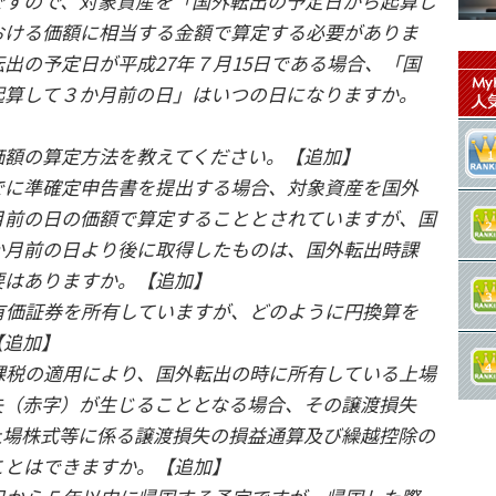
ですので、対象資産を「国外転出の予定日から起算し
おける価額に相当する金額で算定する必要がありま
出の予定日が平成27年７月15日である場合、「国
起算して３か月前の日」はいつの日になりますか。
価額の算定方法を教えてください。【追加】
でに準確定申告書を提出する場合、対象資産を国外
月前の日の価額で算定することとされていますが、国
か月前の日より後に取得したものは、国外転出時課
要はありますか。【追加】
有価証券を所有していますが、どのように円換算を
【追加】
課税の適用により、国外転出の時に所有している上場
失（赤字）が生じることとなる場合、その譲渡損失
上場株式等に係る譲渡損失の損益通算及び繰越控除の
ことはできますか。【追加】