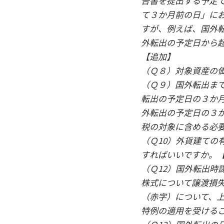
告書を提出する予定
て３か月前の日」に
すが、例えば、国外転
外転出の予定日から
【追加】
（Ｑ８）対象資産の
（Ｑ９）国外転出ま
転出の予定日の３か
外転出の予定日の３
税の対象に含める必
（Ｑ10）外貨建ての
すればいいですか。
（Ｑ12）国外転出時
株式について譲渡損
（赤字）について、
特例の適用を受ける