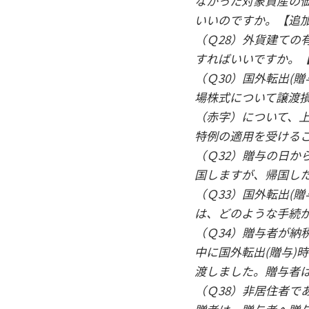
なかった対象資産の
いいのですか。【追
（Ｑ28）外貨建ての
すればいいですか。
（Ｑ30）国外転出(
場株式について譲渡
（赤字）について、
特例の適用を受ける
（Ｑ32）贈与の日か
国しますが、帰国し
（Ｑ33）国外転出(
は、どのような手続
（Ｑ34）贈与者が納
中に国外転出(贈与)
渡しました。贈与者
（Ｑ38）非居住者で