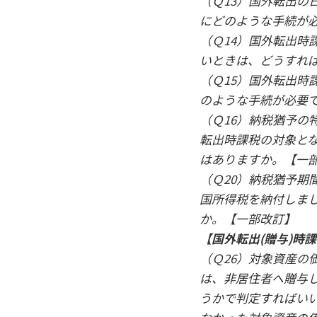
（Ｑ13）国外転出の
にどのような手続が
（Ｑ14）国外転出時
いときは、どうすれ
（Ｑ15）国外転出時
のような手続が必要
（Ｑ16）納税猶予の
転出時課税の対象と
はありますか。【一
（Ｑ20）納税猶予期
国所得税を納付しま
か。【一部改訂】
【国外転出(贈与)時
（Ｑ26）対象資産の
は、非居住者へ贈与
うかで判定すればい