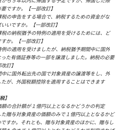
日から５年以内に帰国する予定ですが、帰国した際
必要ですか。【一部改訂】
課税の申告をする場合で、納税するための資金がな
ばいいですか。【一部改訂】
課税の納税猶予の特例の適用を受けるためには、ど
ですか。【一部改訂】
特例の適用を受けましたが、納税猶予期間中に国外
なった有価証券等の一部を譲渡しました。納税の必要
部改訂】
間中に国外転出先の国で対象資産の譲渡等をし、外
したが、外国税額控除を適用することはできます
課税】
価額の合計額が１億円以上となるかどうかの判定
した贈与対象資産の価額のみで１億円以上となるかど
いですか。それとも、贈与対象資産のほかに、贈与し