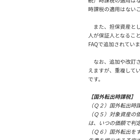
続）時課税の適用はな
時課税の適用はない
また、担保資産とし
人が保証人となるこ
FAQで追加されていま
なお、追加や改訂さ
えますが、重複して
です。
【国外転出時課税】
（Ｑ２）国外転出時
（Ｑ５）対象資産の
は、いつの価額で判
（Ｑ６）国外転出を