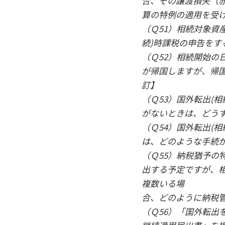
合、その譲渡損失（
算の特例の適用を受
（Ｑ51）相続対象資
続)時課税の申告をす
（Ｑ52）相続開始の
が帰国しますが、帰
訂】
（Ｑ53）国外転出(
がないときは、どう
（Ｑ54）国外転出(
は、どのような手続
（Ｑ55）納税猶予の
出する予定ですが、
複数いる場
合、どのように納税
（Ｑ56）「国外転出