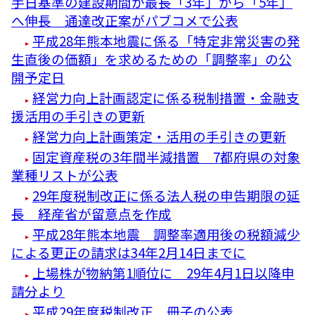
手日基準の建設期間が最長「3年」から「5年」
へ伸長 通達改正案がパブコメで公表
平成28年熊本地震に係る「特定非常災害の発
生直後の価額」を求めるための「調整率」の公
開予定日
経営力向上計画認定に係る税制措置・金融支
援活用の手引きの更新
経営力向上計画策定・活用の手引きの更新
固定資産税の3年間半減措置 7都府県の対象
業種リストが公表
29年度税制改正に係る法人税の申告期限の延
長 経産省が留意点を作成
平成28年熊本地震 調整率適用後の税額減少
による更正の請求は34年2月14日までに
上場株が物納第1順位に 29年4月1日以降申
請分より
平成29年度税制改正 冊子の公表