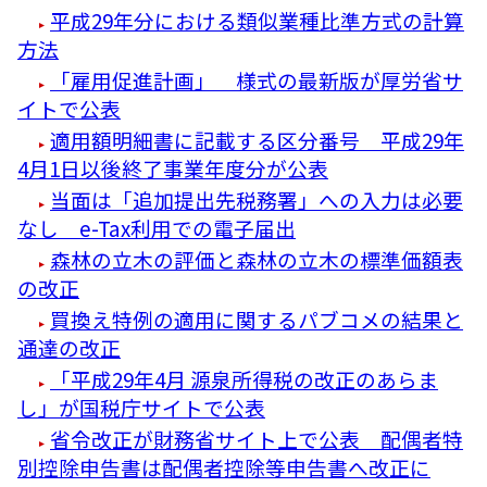
平成29年分における類似業種比準方式の計算
方法
「雇用促進計画」 様式の最新版が厚労省サ
イトで公表
適用額明細書に記載する区分番号 平成29年
4月1日以後終了事業年度分が公表
当面は「追加提出先税務署」への入力は必要
なし e-Tax利用での電子届出
森林の立木の評価と森林の立木の標準価額表
の改正
買換え特例の適用に関するパブコメの結果と
通達の改正
「平成29年4月 源泉所得税の改正のあらま
し」が国税庁サイトで公表
省令改正が財務省サイト上で公表 配偶者特
別控除申告書は配偶者控除等申告書へ改正に