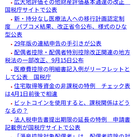
広大地評価その他財産評価基本通達の改正
国税庁サイトで公表
新・持分なし医療法人への移行計画認定制
度 パブコメ結果、改正省令公布、様式のひな
型公表
29年版の連結申告の手引きが公表
配偶者控除・配偶者特別控除改正関連の地方
税法の一部改正、9月15日公布
医療費控除の明細書記入例がリーフレットと
して公表 国税庁
住宅取得等資金の非課税の特例 チェック表
は4月1日前後で相違
ビットコインを使用すると、課税関係はどう
なるの？
法人税申告書提出期限の延長の特例 申請書
記載例が国税庁サイトで公表
「源泉控除対象配偶者」は、配偶者控除の対