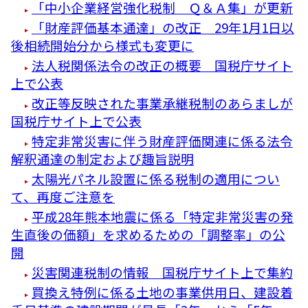
「中小企業経営強化税制 Ｑ＆Ａ集」が更新
「財産評価基本通達」の改正 29年1月1日以
後相続開始分から様式も変更に
法人税関係法令の改正の概要 国税庁サイト
上で公表
改正等反映された事業承継税制のあらましが
国税庁サイト上で公表
特定非常災害に伴う財産評価関連に係る法令
解釈通達の制定および趣旨説明
太陽光パネル設置に係る税制の適用につい
て、再度ご注意を
平成28年熊本地震に係る「特定非常災害の発
生直後の価額」を求めるための「調整率」の公
開
災害関連税制の情報 国税庁サイト上で集約
買換え特例に係る土地の事業供用日、建設着