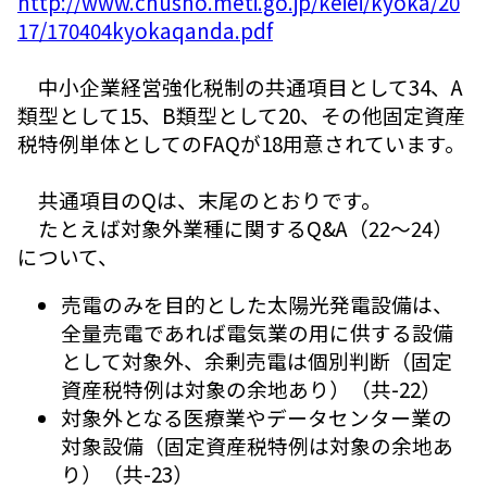
http://www.chusho.meti.go.jp/keiei/kyoka/20
17/170404kyokaqanda.pdf
中小企業経営強化税制の共通項目として34、A
類型として15、B類型として20、その他固定資産
税特例単体としてのFAQが18用意されています。
共通項目のQは、末尾のとおりです。
たとえば対象外業種に関するQ&A（22～24）
について、
売電のみを目的とした太陽光発電設備は、
全量売電であれば電気業の用に供する設備
として対象外、余剰売電は個別判断（固定
資産税特例は対象の余地あり）（共-22）
対象外となる医療業やデータセンター業の
対象設備（固定資産税特例は対象の余地あ
り）（共-23）