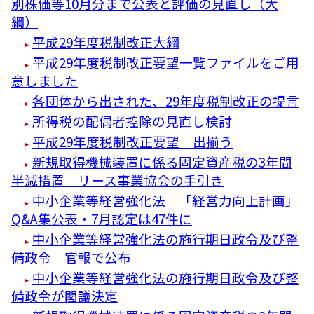
別株価等10月分まで公表と評価の見直し（大
綱）
平成29年度税制改正大綱
平成29年度税制改正要望一覧ファイルをご用
意しました
各団体から出された、29年度税制改正の提言
所得税の配偶者控除の見直し検討
平成29年度税制改正要望 出揃う
新規取得機械装置に係る固定資産税の3年間
半減措置 リース事業協会の手引き
中小企業等経営強化法 「経営力向上計画」
Q&A集公表・7月認定は47件に
中小企業等経営強化法の施行期日政令及び整
備政令 官報で公布
中小企業等経営強化法の施行期日政令及び整
備政令が閣議決定