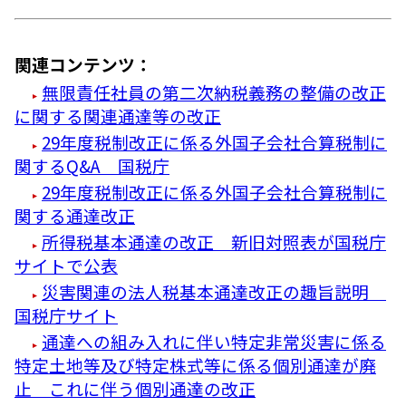
関連コンテンツ：
無限責任社員の第二次納税義務の整備の改正
に関する関連通達等の改正
29年度税制改正に係る外国子会社合算税制に
関するQ&A 国税庁
29年度税制改正に係る外国子会社合算税制に
関する通達改正
所得税基本通達の改正 新旧対照表が国税庁
サイトで公表
災害関連の法人税基本通達改正の趣旨説明
国税庁サイト
通達への組み入れに伴い特定非常災害に係る
特定土地等及び特定株式等に係る個別通達が廃
止 これに伴う個別通達の改正