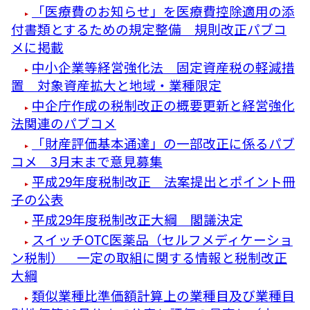
「医療費のお知らせ」を医療費控除適用の添
付書類とするための規定整備 規則改正パブコ
メに掲載
中小企業等経営強化法 固定資産税の軽減措
置 対象資産拡大と地域・業種限定
中企庁作成の税制改正の概要更新と経営強化
法関連のパブコメ
「財産評価基本通達」の一部改正に係るパブ
コメ 3月末まで意見募集
平成29年度税制改正 法案提出とポイント冊
子の公表
平成29年度税制改正大綱 閣議決定
スイッチOTC医薬品（セルフメディケーショ
ン税制） 一定の取組に関する情報と税制改正
大綱
類似業種比準価額計算上の業種目及び業種目