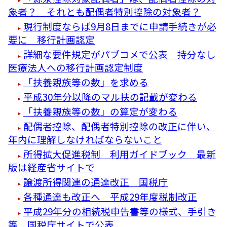
象者？ それとも配偶者特別控除の対象者？
現行制度ならば9月8日までに申請手続きが必
要に 移行計画認定
詳細な要件規定がパブコメで公表 持分なし
医療法人への移行計画認定制度
「扶養親族等の数」を求める
平成30年分以降のマル扶の記載が変わる
「扶養親族等の数」の算定が変わる
配偶者控除、配偶者特別控除の改正に伴い、
年内に理解しなければならないこと
所得拡大促進税制 利用ガイドブック 最新
版は経産省サイトで
譲渡所得関連の通達改正 国税庁
各種通達も改正へ 平成29年度税制改正
平成29年分の相続税申告書等の様式、手引き
等 国税庁サイトで公表