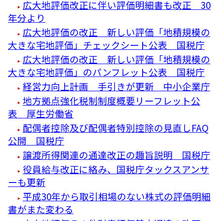
広大地評価改正に伴い評価明細書も改正 30
年分より
広大地評価の改正 新しい評価「地積規模の
大きな宅地評価」チェックシート公表 国税庁
広大地評価の改正 新しい評価「地積規模の
大きな宅地評価」のパンフレット公表 国税庁
経営力向上計画 手引きが更新 中小企業庁
地方拠点強化税制制度概要リーフレット公
表 厚生労働省
配偶者控除及び配偶者特別控除の見直しFAQ
公開 国税庁
譲渡所得関連の通達改正の趣旨説明 国税庁
役員給与改正に絡み、国税庁タックスアンサ
ーも更新
平成30年から取引相場のない株式の評価明細
書がまた変わる