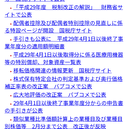
「平成29年度 税制改正の解説」 財務省サ
イトで公表
配偶者控除及び配偶者特別控除の見直しに係
る特設ページが開設 国税庁サイト
手引きも公表に 平成29年4月1日以後終了事
業年度分の適用額明細書
平成29年4月1日以後取得分に係る医療用機器
等の特別償却、対象資産一覧表
移転価格関連の情報更新 国税庁サイト
株式保有特定会社の判定基準および奥行価格
補正率表の改正案 バプコメで公表
広大地評価の改正案 パブコメで公表
29年4月1日以後終了事業年度分からの申告書
の手引きが公表
類似業種比準価額計算上の業種目及び業種目
別株価等 2月分まで公表 改正後が反映