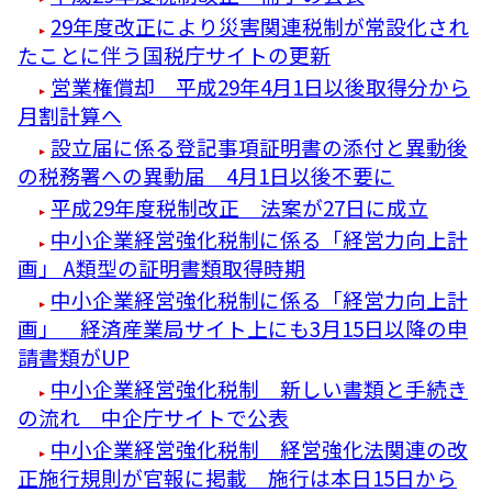
29年度改正により災害関連税制が常設化され
たことに伴う国税庁サイトの更新
営業権償却 平成29年4月1日以後取得分から
月割計算へ
設立届に係る登記事項証明書の添付と異動後
の税務署への異動届 4月1日以後不要に
平成29年度税制改正 法案が27日に成立
中小企業経営強化税制に係る「経営力向上計
画」 A類型の証明書類取得時期
中小企業経営強化税制に係る「経営力向上計
画」 経済産業局サイト上にも3月15日以降の申
請書類がUP
中小企業経営強化税制 新しい書類と手続き
の流れ 中企庁サイトで公表
中小企業経営強化税制 経営強化法関連の改
正施行規則が官報に掲載 施行は本日15日から