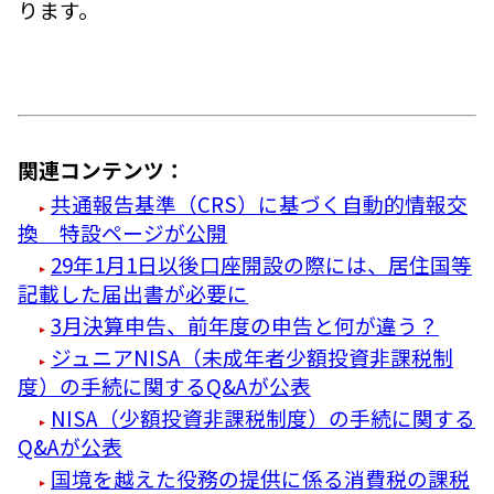
ります。
関連コンテンツ：
共通報告基準（CRS）に基づく自動的情報交
換 特設ページが公開
29年1月1日以後口座開設の際には、居住国等
記載した届出書が必要に
3月決算申告、前年度の申告と何が違う？
ジュニアNISA（未成年者少額投資非課税制
度）の手続に関するQ&Aが公表
NISA（少額投資非課税制度）の手続に関する
Q&Aが公表
国境を越えた役務の提供に係る消費税の課税