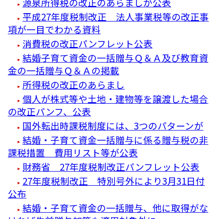
源泉所得税の改正のあらましが公表
平成27年度税制改正 法人事業税等の改正事
項が一目でわかる資料
消費税の改正パンフレット公表
結婚子育て資金の一括贈与Ｑ＆Ａ及び教育資
金の一括贈与Ｑ＆Ａの掲載
所得税の改正のあらまし
個人が株式等や土地・建物等を譲渡した場合
の改正パンフ、公表
国外転出時課税制度には、3つのパターンが
結婚・子育て資金一括贈与に係る贈与税の非
課税措置 費用リスト等が公表
財務省 27年度税制改正パンフレット公表
27年度税制改正 特別号外により3月31日付
公布
結婚・子育て資金の一括贈与、他に取得がな