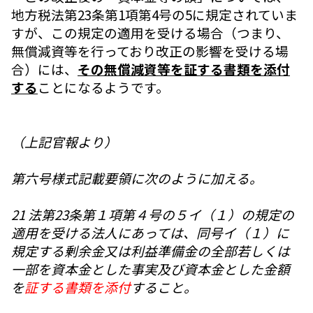
地方税法第23条第1項第4号の5に規定されていま
すが、この規定の適用を受ける場合（つまり、
無償減資等を行っており改正の影響を受ける場
合）には、
その無償減資等を証する書類を添付
する
ことになるようです。
（上記官報より）
第六号様式記載要領に次のように加える。
21 法第23条第１項第４号の５イ（１）の規定の
適用を受ける法人にあっては、同号イ（１）に
規定する剰余金又は利益準備金の全部若しくは
一部を資本金とした事実及び資本金とした金額
を
証する書類を添付
すること。