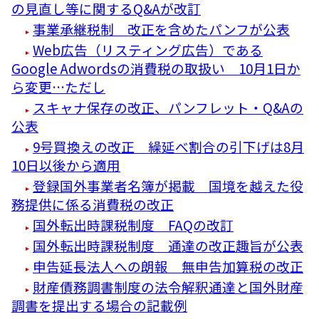
の見直し等に関するQ&Aが改訂
事業承継税制 改正を含めたパンフが公表
Web広告（リスティング広告）である
Google Adwordsの消費税の取扱い 10月1日か
ら変更…ただし
スキャナ保存の改正、パンフレット・Q&Aの
公表
9号買換えの改正 繰延べ割合の引下げは8月
10日以後から適用
登録国外事業者名簿が掲載 国境を越えた役
務提供に係る消費税の改正
国外転出時課税制度 FAQの改訂
国外転出時課税制度 通達の改正趣旨が公表
申告延長法人への朗報 無申告加算税の改正
財産債務調書制度の法令解釈通達と国外財産
調書を提出する場合の記載例