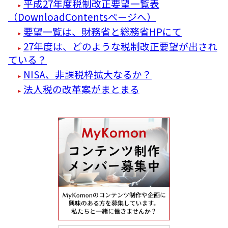
平成27年度税制改正要望一覧表
（DownloadContentsページへ）
要望一覧は、財務省と総務省HPにて
27年度は、どのような税制改正要望が出され
ている？
NISA、非課税枠拡大なるか？
法人税の改革案がまとまる