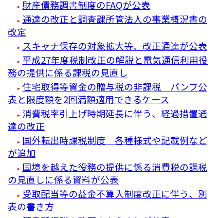
財産債務調書制度のFAQが公表
通達の改正と調査課所管法人の事業概況書の
改定
スキャナ保存の対象拡大等、改正通達が公表
平成27年度税制改正の解説と電気通信利用役
務の提供に係る課税の見直し
住宅取得等資金の贈与税の非課税 パンフ公
表と限度額を2回満額適用できるケース
消費税率引上げ時期延長に伴う、経過措置通
達の改正
国外転出時課税制度 各種様式や記載例など
が追加
国境を越えた役務の提供に係る消費税の課税
の見直しに係る資料が公表
受取配当等の益金不算入制度改正に伴う、別
表の書き方