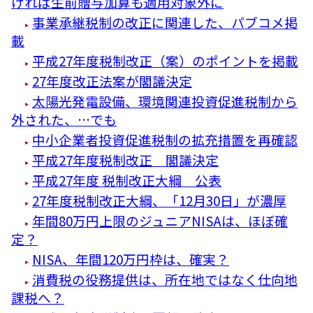
ければ生前贈与加算も適用対象外に
事業承継税制の改正に関連した、パブコメ掲
載
平成27年度税制改正（案）のポイントを掲載
27年度改正法案が閣議決定
太陽光発電設備、環境関連投資促進税制から
外された、…でも
中小企業者投資促進税制の拡充措置を再確認
平成27年度税制改正 閣議決定
平成27年度 税制改正大綱 公表
27年度税制改正大綱、「12月30日」が濃厚
年間80万円上限のジュニアNISAは、ほぼ確
定？
NISA、年間120万円枠は、確実？
消費税の役務提供は、所在地ではなく仕向地
課税へ？