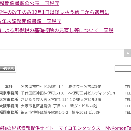
調整関係書類の公表 国税庁
要件の改正のみ12月1日以後支払う給与から適用に
る年末調整関係書類 国税庁
正による所得税の基礎控除の見直し等について 国税
本社
名古屋市中村区名駅1-1-1 JPタワー名古屋34F
TE
東京事務所
千代田区神田神保町1-105 神保町三井ビルディング17F
TE
大宮事務所
さいたま市大宮区宮町1-114-1 ORE大宮ビル3階
TE
大阪事務所
大阪市北区堂島浜1丁目2-1 新ダイビル24階
TE
福岡事務所
福岡市博多区博多駅南1-2-2 博多1091 ビル3F
TE
最強の税務情報提供サイト マイコモンタックス MyKomonTa