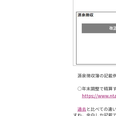
源泉徴収簿の記載
○年末調整で精算す
https://www.nta
過去
と比べての違
すね。余白しか記載