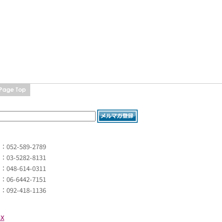
L：052-589-2789
L：03-5282-8131
L：048-614-0311
L：06-6442-7151
L：092-418-1136
x