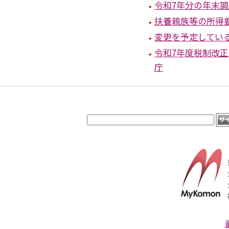
令和7年分の年末
扶養親族等の所得
変更を予定してい
令和7年度税制改
庁