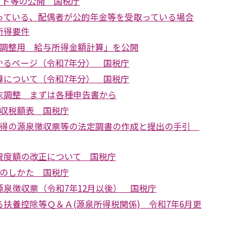
フト等の公開 国税庁
っている、配偶者が公的年金等を受取っている場合
所得要件
末調整用 給与所得金額計算」を公開
かるページ（令和7年分） 国税庁
算について（令和7年分） 国税庁
末調整 まずは各種申告書から
徴収税額表 国税庁
所得の源泉徴収票等の法定調書の作成と提出の手引
限度額の改正について 国税庁
整のしかた 国税庁
泉徴収票（令和7年12月以後） 国税庁
扶養控除等Ｑ＆Ａ(源泉所得税関係) 令和7年6月更