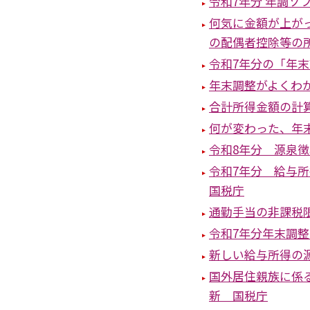
令和7年分 年調ソ
何気に金額が上が
の配偶者控除等の
令和7年分の「年
年末調整がよくわ
合計所得金額の計
何が変わった、年
令和8年分 源泉
令和7年分 給与
国税庁
通勤手当の非課税
令和7年分年末調
新しい給与所得の源
国外居住親族に係る
新 国税庁