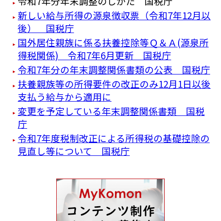
令和7年分年末調整のしかた 国税庁
新しい給与所得の源泉徴収票（令和7年12月以
後） 国税庁
国外居住親族に係る扶養控除等Ｑ＆Ａ(源泉所
得税関係) 令和7年6月更新 国税庁
令和7年分の年末調整関係書類の公表 国税庁
扶養親族等の所得要件の改正のみ12月1日以後
支払う給与から適用に
変更を予定している年末調整関係書類 国税
庁
令和7年度税制改正による所得税の基礎控除の
見直し等について 国税庁