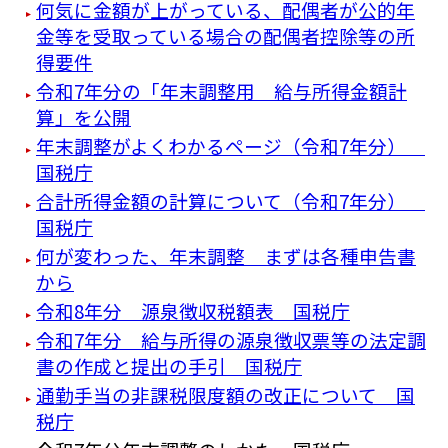
何気に金額が上がっている、配偶者が公的年
金等を受取っている場合の配偶者控除等の所
得要件
令和7年分の「年末調整用 給与所得金額計
算」を公開
年末調整がよくわかるページ（令和7年分）
国税庁
合計所得金額の計算について（令和7年分）
国税庁
何が変わった、年末調整 まずは各種申告書
から
令和8年分 源泉徴収税額表 国税庁
令和7年分 給与所得の源泉徴収票等の法定調
書の作成と提出の手引 国税庁
通勤手当の非課税限度額の改正について 国
税庁