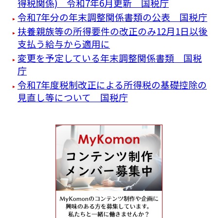
得税関係) 令和7年6月更新 国税庁
令和7年分の年末調整関係書類の公表 国税庁
扶養親族等の所得要件の改正のみ12月1日以後
支払う給与から適用に
変更を予定している年末調整関係書類 国税
庁
令和7年度税制改正による所得税の基礎控除の
見直し等について 国税庁