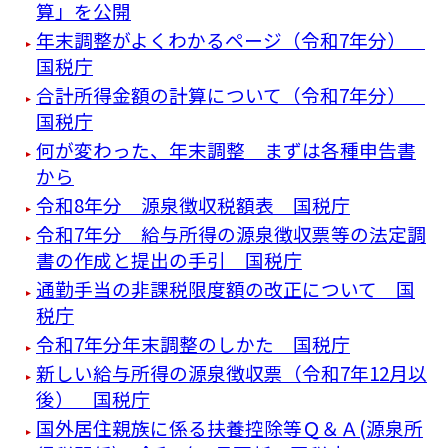
算」を公開
年末調整がよくわかるページ（令和7年分）
国税庁
合計所得金額の計算について（令和7年分）
国税庁
何が変わった、年末調整 まずは各種申告書
から
令和8年分 源泉徴収税額表 国税庁
令和7年分 給与所得の源泉徴収票等の法定調
書の作成と提出の手引 国税庁
通勤手当の非課税限度額の改正について 国
税庁
令和7年分年末調整のしかた 国税庁
新しい給与所得の源泉徴収票（令和7年12月以
後） 国税庁
国外居住親族に係る扶養控除等Ｑ＆Ａ(源泉所