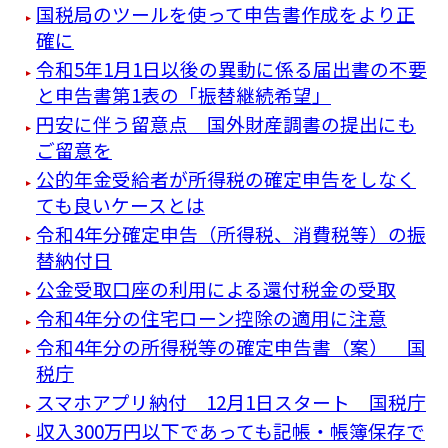
国税局のツールを使って申告書作成をより正
確に
令和5年1月1日以後の異動に係る届出書の不要
と申告書第1表の「振替継続希望」
円安に伴う留意点 国外財産調書の提出にも
ご留意を
公的年金受給者が所得税の確定申告をしなく
ても良いケースとは
令和4年分確定申告（所得税、消費税等）の振
替納付日
公金受取口座の利用による還付税金の受取
令和4年分の住宅ローン控除の適用に注意
令和4年分の所得税等の確定申告書（案） 国
税庁
スマホアプリ納付 12月1日スタート 国税庁
収入300万円以下であっても記帳・帳簿保存で