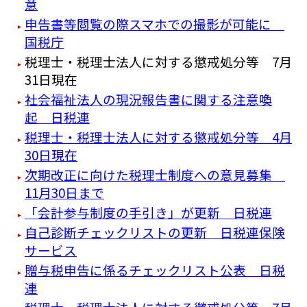
意
申告書等閲覧の際スマホでの撮影が可能に
国税庁
税理士・税理士法人に対する懲戒処分等 7月
31日現在
社会福祉法人の現況報告書に関する注意喚
起 日税連
税理士・税理士法人に対する懲戒処分等 4月
30日現在
次期改正に向けた税理士制度への意見募集
11月30日まで
「会計参与制度の手引き」が更新 日税連
自己診断チェックリストの更新 日税連保険
サービス
贈与税申告に係るチェックリスト公表 日税
連