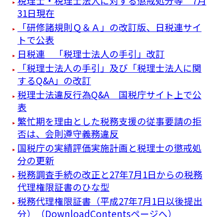
税理士・税理士法人に対する懲戒処分等 7月
31日現在
「研修諸規則Ｑ＆Ａ」の改訂版、日税連サイ
トで公表
日税連 「税理士法人の手引」改訂
「税理士法人の手引」及び「税理士法人に関
するQ&A」の改訂
税理士法違反行為Q&A 国税庁サイト上で公
表
繁忙期を理由とした税務支援の従事要請の拒
否は、会則遵守義務違反
国税庁の実績評価実施計画と税理士の懲戒処
分の更新
税務調査手続の改正と27年7月1日からの税務
代理権限証書のひな型
税務代理権限証書（平成27年7月1日以後提出
分）（DownloadContentsページへ）