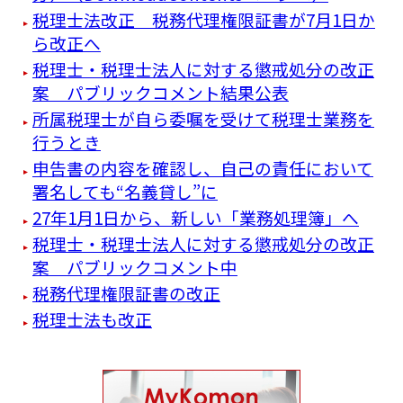
税理士法改正 税務代理権限証書が7月1日か
ら改正へ
税理士・税理士法人に対する懲戒処分の改正
案 パブリックコメント結果公表
所属税理士が自ら委嘱を受けて税理士業務を
行うとき
申告書の内容を確認し、自己の責任において
署名しても“名義貸し”に
27年1月1日から、新しい「業務処理簿」へ
税理士・税理士法人に対する懲戒処分の改正
案 パブリックコメント中
税務代理権限証書の改正
税理士法も改正