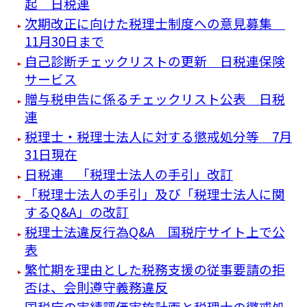
起 日税連
次期改正に向けた税理士制度への意見募集
11月30日まで
自己診断チェックリストの更新 日税連保険
サービス
贈与税申告に係るチェックリスト公表 日税
連
税理士・税理士法人に対する懲戒処分等 7月
31日現在
日税連 「税理士法人の手引」改訂
「税理士法人の手引」及び「税理士法人に関
するQ&A」の改訂
税理士法違反行為Q&A 国税庁サイト上で公
表
繁忙期を理由とした税務支援の従事要請の拒
否は、会則遵守義務違反
国税庁の実績評価実施計画と税理士の懲戒処