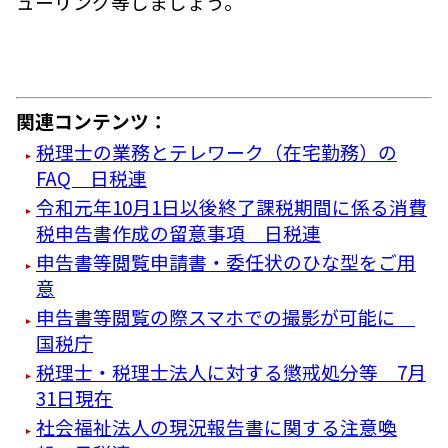
ューリング等しましょう。
関連コンテンツ：
税理士の業務とテレワーク（在宅勤務）の
FAQ 日税連
令和元年10月1日以後終了課税期間に係る消費
税申告書作成の留意事項 日税連
申告書等閲覧申請書・委任状のひな型をご用
意
申告書等閲覧の際スマホでの撮影が可能に
国税庁
税理士・税理士法人に対する懲戒処分等 7月
31日現在
社会福祉法人の現況報告書に関する注意喚