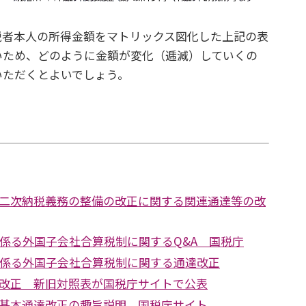
者本人の所得金額をマトリックス図化した上記の表
いため、どのように金額が変化（逓減）していくの
いただくとよいでしょう。
二次納税義務の整備の改正に関する関連通達等の改
に係る外国子会社合算税制に関するQ&A 国税庁
に係る外国子会社合算税制に関する通達改正
改正 新旧対照表が国税庁サイトで公表
基本通達改正の趣旨説明 国税庁サイト