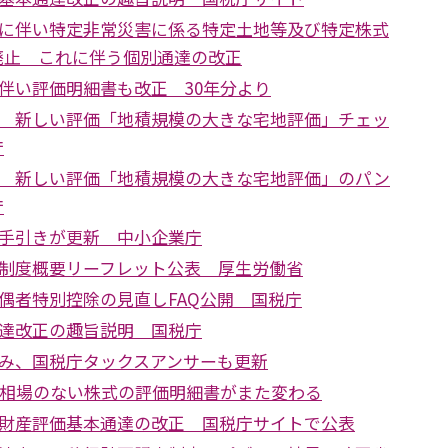
に伴い特定非常災害に係る特定土地等及び特定株式
廃止 これに伴う個別通達の改正
伴い評価明細書も改正 30年分より
 新しい評価「地積規模の大きな宅地評価」チェッ
庁
 新しい評価「地積規模の大きな宅地評価」のパン
庁
手引きが更新 中小企業庁
制度概要リーフレット公表 厚生労働省
偶者特別控除の見直しFAQ公開 国税庁
達改正の趣旨説明 国税庁
み、国税庁タックスアンサーも更新
引相場のない株式の評価明細書がまた変わる
財産評価基本通達の改正 国税庁サイトで公表