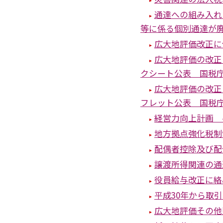
通達への組み入れ
等に係る個別通達が
広大地評価改正に
広大地評価の改正
クシート公表 国税
広大地評価の改正
フレット公表 国税
経営力向上計画 
地方拠点強化税制
配偶者控除及び配
譲渡所得関連の通
役員給与改正に絡
平成30年から取
広大地評価その他