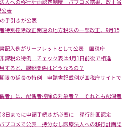
法人への移行計画認定制度 パブコメ結果、改正省
型公表
告の手引きが公表
者特別控除改正関連の地方税法の一部改正、9月15
書記入例がリーフレットとして公表 国税庁
非課税の特例 チェック表は4月1日前後で相違
用すると、課税関係はどうなるの？
期限の延長の特例 申請書記載例が国税庁サイトで
偶者」は、配偶者控除の対象者？ それとも配偶者
月8日までに申請手続きが必要に 移行計画認定
パブコメで公表 持分なし医療法人への移行計画認