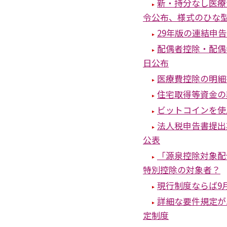
新・持分なし医療
令公布、様式のひな
29年版の連結申
配偶者控除・配偶
日公布
医療費控除の明細
住宅取得等資金の
ビットコインを使
法人税申告書提出
公表
「源泉控除対象配
特別控除の対象者？
現行制度ならば9
詳細な要件規定が
定制度