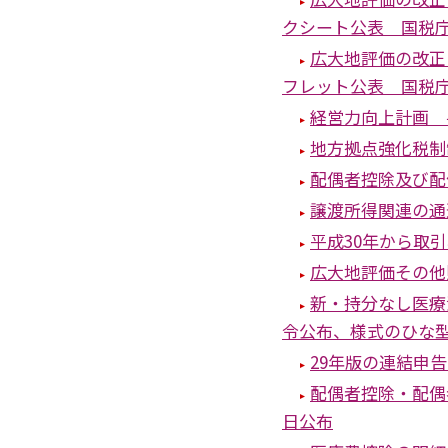
クシート公表 国税
広大地評価の改正
フレット公表 国税
経営力向上計画 
地方拠点強化税制
配偶者控除及び配
譲渡所得関連の通
平成30年から取
広大地評価その他
新・持分なし医療
令公布、様式のひな
29年版の連結申
配偶者控除・配偶
日公布