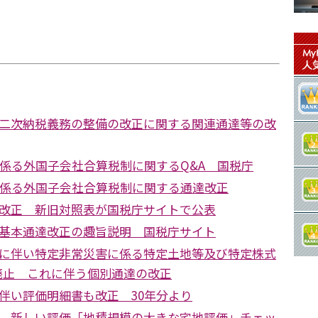
二次納税義務の整備の改正に関する関連通達等の改
に係る外国子会社合算税制に関するQ&A 国税庁
に係る外国子会社合算税制に関する通達改正
改正 新旧対照表が国税庁サイトで公表
基本通達改正の趣旨説明 国税庁サイト
に伴い特定非常災害に係る特定土地等及び特定株式
廃止 これに伴う個別通達の改正
伴い評価明細書も改正 30年分より
 新しい評価「地積規模の大きな宅地評価」チェッ