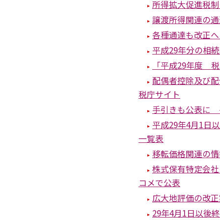
所得拡大促進税制
譲渡所得関連の通
各種通達も改正へ
平成29年分の相
「平成29年度 
配偶者控除及び配
税庁サイト
手引きも公表に 
平成29年4月1
一覧表
移転価格関連の情
株式保有特定会社
コメで公表
広大地評価の改正
29年4月1日以