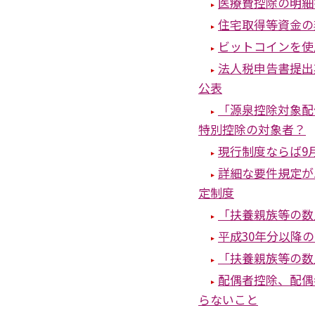
医療費控除の明細
住宅取得等資金の
ビットコインを使
法人税申告書提出
公表
「源泉控除対象配
特別控除の対象者？
現行制度ならば9
詳細な要件規定が
定制度
「扶養親族等の数
平成30年分以降
「扶養親族等の数
配偶者控除、配偶
らないこと