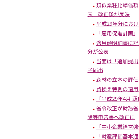
類似業種比準価額
表 改正後が反映
平成29年分にお
「雇用促進計画」
適用額明細書に記
分が公表
当面は「追加提出
子届出
森林の立木の評価
買換え特例の適用
「平成29年4月
省令改正が財務省
除等申告書へ改正に
「中小企業経営強
「財産評価基本通