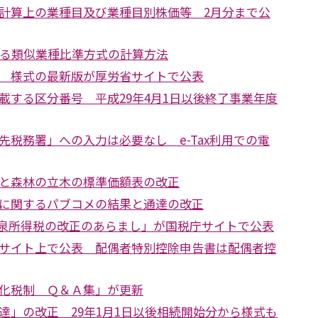
計算上の業種目及び業種目別株価等 2月分まで公
ける類似業種比準方式の計算方法
 様式の最新版が厚労省サイトで公表
載する区分番号 平成29年4月1日以後終了事業年度
先税務署」への入力は必要なし e-Tax利用での電
と森林の立木の標準価額表の改正
に関するパブコメの結果と通達の改正
 源泉所得税の改正のあらまし」が国税庁サイトで公表
サイト上で公表 配偶者特別控除申告書は配偶者控
化税制 Ｑ＆Ａ集」が更新
達」の改正 29年1月1日以後相続開始分から様式も