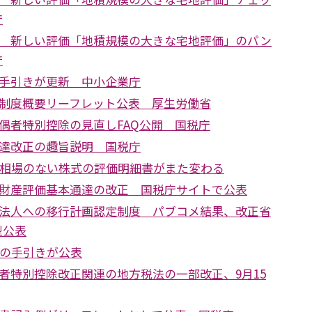
庁
 新しい評価「地積規模の大きな宅地評価」のパン
庁
手引きが更新 中小企業庁
制度概要リーフレット公表 厚生労働省
偶者特別控除の見直しFAQ公開 国税庁
達改正の趣旨説明 国税庁
引相場のない株式の評価明細書がまた変わる
財産評価基本通達の改正 国税庁サイトで公表
法人への移行計画認定制度 パブコメ結果、改正省
型公表
告の手引きが公表
者特別控除改正関連の地方税法の一部改正、9月15