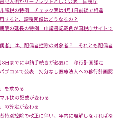
書記入例がリーフレットとして公表 国税庁
非課税の特例 チェック表は4月1日前後で相違
用すると、課税関係はどうなるの？
期限の延長の特例 申請書記載例が国税庁サイトで
偶者」は、配偶者控除の対象者？ それとも配偶者
月8日までに申請手続きが必要に 移行計画認定
パブコメで公表 持分なし医療法人への移行計画認
」を求める
のマル扶の記載が変わる
」の算定が変わる
者特別控除の改正に伴い、年内に理解しなければな