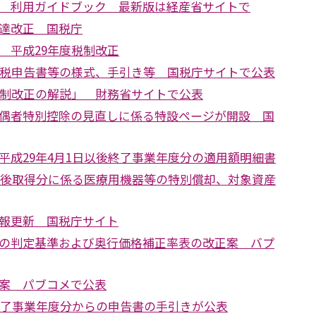
 利用ガイドブック 最新版は経産省サイトで
達改正 国税庁
 平成29年度税制改正
続税申告書等の様式、手引き等 国税庁サイトで公表
税制改正の解説」 財務省サイトで公表
偶者特別控除の見直しに係る特設ページが開設 国
平成29年4月1日以後終了事業年度分の適用額明細書
日以後取得分に係る医療用機器等の特別償却、対象資産
報更新 国税庁サイト
の判定基準および奥行価格補正率表の改正案 バプ
案 パブコメで公表
後終了事業年度分からの申告書の手引きが公表