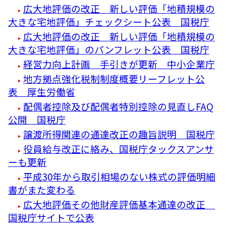
広大地評価の改正 新しい評価「地積規模の
大きな宅地評価」チェックシート公表 国税庁
広大地評価の改正 新しい評価「地積規模の
大きな宅地評価」のパンフレット公表 国税庁
経営力向上計画 手引きが更新 中小企業庁
地方拠点強化税制制度概要リーフレット公
表 厚生労働省
配偶者控除及び配偶者特別控除の見直しFAQ
公開 国税庁
譲渡所得関連の通達改正の趣旨説明 国税庁
役員給与改正に絡み、国税庁タックスアンサ
ーも更新
平成30年から取引相場のない株式の評価明細
書がまた変わる
広大地評価その他財産評価基本通達の改正
国税庁サイトで公表