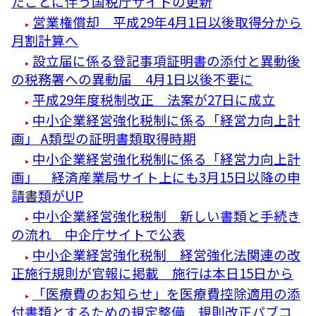
たことに伴う国税庁サイトの更新
営業権償却 平成29年4月1日以後取得分から
月割計算へ
設立届に係る登記事項証明書の添付と異動後
の税務署への異動届 4月1日以後不要に
平成29年度税制改正 法案が27日に成立
中小企業経営強化税制に係る「経営力向上計
画」 A類型の証明書類取得時期
中小企業経営強化税制に係る「経営力向上計
画」 経済産業局サイト上にも3月15日以降の申
請書類がUP
中小企業経営強化税制 新しい書類と手続き
の流れ 中企庁サイトで公表
中小企業経営強化税制 経営強化法関連の改
正施行規則が官報に掲載 施行は本日15日から
「医療費のお知らせ」を医療費控除適用の添
付書類とするための規定整備 規則改正パブコ