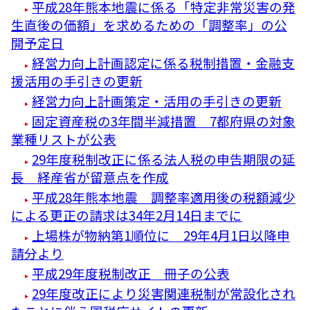
平成28年熊本地震に係る「特定非常災害の発
生直後の価額」を求めるための「調整率」の公
開予定日
経営力向上計画認定に係る税制措置・金融支
援活用の手引きの更新
経営力向上計画策定・活用の手引きの更新
固定資産税の3年間半減措置 7都府県の対象
業種リストが公表
29年度税制改正に係る法人税の申告期限の延
長 経産省が留意点を作成
平成28年熊本地震 調整率適用後の税額減少
による更正の請求は34年2月14日までに
上場株が物納第1順位に 29年4月1日以降申
請分より
平成29年度税制改正 冊子の公表
29年度改正により災害関連税制が常設化され