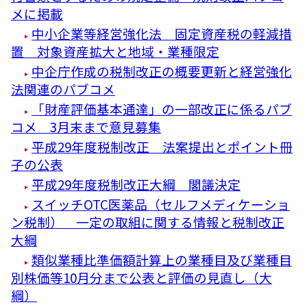
メに掲載
中小企業等経営強化法 固定資産税の軽減措
置 対象資産拡大と地域・業種限定
中企庁作成の税制改正の概要更新と経営強化
法関連のパブコメ
「財産評価基本通達」の一部改正に係るパブ
コメ 3月末まで意見募集
平成29年度税制改正 法案提出とポイント冊
子の公表
平成29年度税制改正大綱 閣議決定
スイッチOTC医薬品（セルフメディケーショ
ン税制） 一定の取組に関する情報と税制改正
大綱
類似業種比準価額計算上の業種目及び業種目
別株価等10月分まで公表と評価の見直し（大
綱）