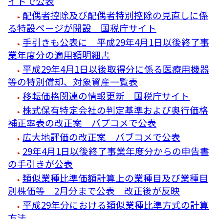
イトで公表
配偶者控除及び配偶者特別控除の見直しに係
る特設ページが開設 国税庁サイト
手引きも公表に 平成29年4月1日以後終了事
業年度分の適用額明細書
平成29年4月1日以後取得分に係る医療用機器
等の特別償却、対象資産一覧表
移転価格関連の情報更新 国税庁サイト
株式保有特定会社の判定基準および奥行価格
補正率表の改正案 バプコメで公表
広大地評価の改正案 パブコメで公表
29年4月1日以後終了事業年度分からの申告書
の手引きが公表
類似業種比準価額計算上の業種目及び業種目
別株価等 2月分まで公表 改正後が反映
平成29年分における類似業種比準方式の計算
方法