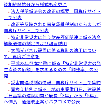
後相続開始分から様式も変更に
法人税関係法令の改正の概要 国税庁サイト
上で公表
改正等反映された事業承継税制のあらましが
国税庁サイト上で公表
特定非常災害に伴う財産評価関連に係る法令
解釈通達の制定および趣旨説明
太陽光パネル設置に係る税制の適用につい
て、再度ご注意を
平成28年熊本地震に係る「特定非常災害の発
生直後の価額」を求めるための「調整率」の公
開
災害関連税制の情報 国税庁サイト上で集約
買換え特例に係る土地の事業供用日、建設着
手日基準の建設期間が最長「3年」から「5年」
へ伸長 通達改正案がパブコメで公表