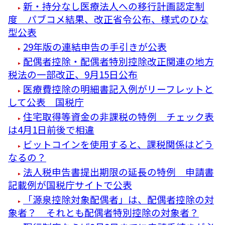
新・持分なし医療法人への移行計画認定制
度 パブコメ結果、改正省令公布、様式のひな
型公表
29年版の連結申告の手引きが公表
配偶者控除・配偶者特別控除改正関連の地方
税法の一部改正、9月15日公布
医療費控除の明細書記入例がリーフレットと
して公表 国税庁
住宅取得等資金の非課税の特例 チェック表
は4月1日前後で相違
ビットコインを使用すると、課税関係はどう
なるの？
法人税申告書提出期限の延長の特例 申請書
記載例が国税庁サイトで公表
「源泉控除対象配偶者」は、配偶者控除の対
象者？ それとも配偶者特別控除の対象者？