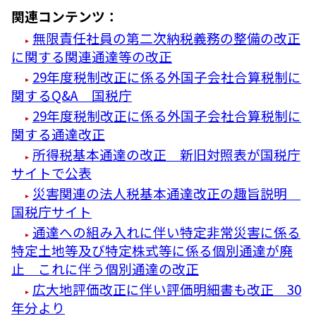
関連コンテンツ：
無限責任社員の第二次納税義務の整備の改正
に関する関連通達等の改正
29年度税制改正に係る外国子会社合算税制に
関するQ&A 国税庁
29年度税制改正に係る外国子会社合算税制に
関する通達改正
所得税基本通達の改正 新旧対照表が国税庁
サイトで公表
災害関連の法人税基本通達改正の趣旨説明
国税庁サイト
通達への組み入れに伴い特定非常災害に係る
特定土地等及び特定株式等に係る個別通達が廃
止 これに伴う個別通達の改正
広大地評価改正に伴い評価明細書も改正 30
年分より