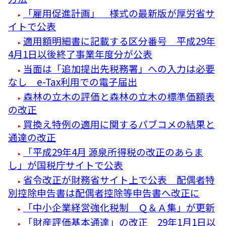
「雇用促進計画」 様式の最新版が厚労省サ
イトで公表
適用額明細書に記載する区分番号 平成29年
4月1日以後終了事業年度分が公表
当面は「追加提出先税務署」への入力は必要
なし e-Tax利用での電子届出
森林の立木の評価と森林の立木の標準価額表
の改正
買換え特例の適用に関するパブコメの結果と
通達の改正
「平成29年4月 源泉所得税の改正のあらま
し」が国税庁サイトで公表
省令改正が財務省サイト上で公表 配偶者特
別控除申告書は配偶者控除等申告書へ改正に
「中小企業経営強化税制 Ｑ＆Ａ集」が更新
「財産評価基本通達」の改正 29年1月1日以