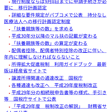
現行制度ならば9月8日までに申請手続きが必
要に 移行計画認定
詳細な要件規定がパブコメで公表 持分なし
医療法人への移行計画認定制度
「扶養親族等の数」を求める
平成30年分以降のマル扶の記載が変わる
「扶養親族等の数」の算定が変わる
配偶者控除、配偶者特別控除の改正に伴い、
年内に理解しなければならないこと
所得拡大促進税制 利用ガイドブック 最新
版は経産省サイトで
譲渡所得関連の通達改正 国税庁
各種通達も改正へ 平成29年度税制改正
平成29年分の相続税申告書等の様式、手引き
等 国税庁サイトで公表
「平成29年度 税制改正の解説」 財務省サ