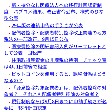
新・持分なし医療法人への移行計画認定制
度 パブコメ結果、改正省令公布、様式のひな
型公表
29年版の連結申告の手引きが公表
配偶者控除・配偶者特別控除改正関連の地方
税法の一部改正、9月15日公布
医療費控除の明細書記入例がリーフレットと
して公表 国税庁
住宅取得等資金の非課税の特例 チェック表
は4月1日前後で相違
ビットコインを使用すると、課税関係はどう
なるの？
「源泉控除対象配偶者」は、配偶者控除の対
象者？ それとも配偶者特別控除の対象者？
現行制度ならば9月8日までに申請手続きが必
要に 移行計画認定