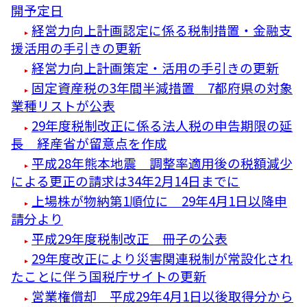
開予定日
経営力向上計画認定に係る税制措置・金融支
援活用の手引きの更新
経営力向上計画策定・活用の手引きの更新
固定資産税の3年間半減措置 7都府県の対象
業種リストが公表
29年度税制改正に係る法人税の申告期限の延
長 経産省が留意点を作成
平成28年熊本地震 調整率適用後の税額減少
による更正の請求は34年2月14日までに
上場株が物納第1順位に 29年4月1日以降申
請分より
平成29年度税制改正 冊子の公表
29年度改正により災害関連税制が常設化され
たことに伴う国税庁サイトの更新
営業権償却 平成29年4月1日以後取得分から