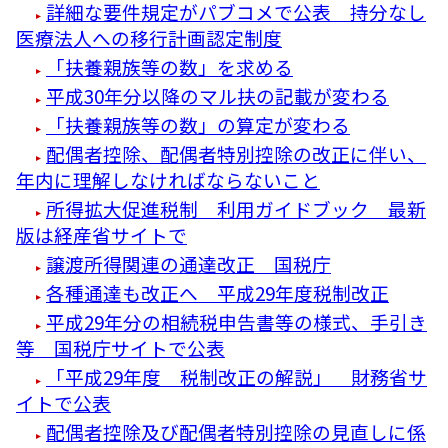
詳細な要件規定がパブコメで公表 持分なし
医療法人への移行計画認定制度
「扶養親族等の数」を求める
平成30年分以降のマル扶の記載が変わる
「扶養親族等の数」の算定が変わる
配偶者控除、配偶者特別控除の改正に伴い、
年内に理解しなければならないこと
所得拡大促進税制 利用ガイドブック 最新
版は経産省サイトで
譲渡所得関連の通達改正 国税庁
各種通達も改正へ 平成29年度税制改正
平成29年分の相続税申告書等の様式、手引き
等 国税庁サイトで公表
「平成29年度 税制改正の解説」 財務省サ
イトで公表
配偶者控除及び配偶者特別控除の見直しに係