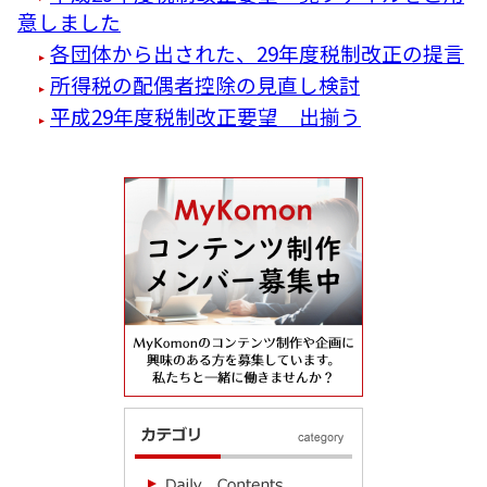
意しました
各団体から出された、29年度税制改正の提言
所得税の配偶者控除の見直し検討
平成29年度税制改正要望 出揃う