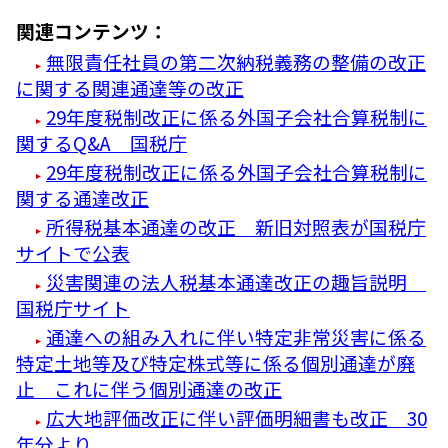
関連コンテンツ：
無限責任社員の第二次納税義務の整備の改正
に関する関連通達等の改正
29年度税制改正に係る外国子会社合算税制に
関するQ&A 国税庁
29年度税制改正に係る外国子会社合算税制に
関する通達改正
所得税基本通達の改正 新旧対照表が国税庁
サイトで公表
災害関連の法人税基本通達改正の趣旨説明
国税庁サイト
通達への組み入れに伴い特定非常災害に係る
特定土地等及び特定株式等に係る個別通達が廃
止 これに伴う個別通達の改正
広大地評価改正に伴い評価明細書も改正 30
年分より