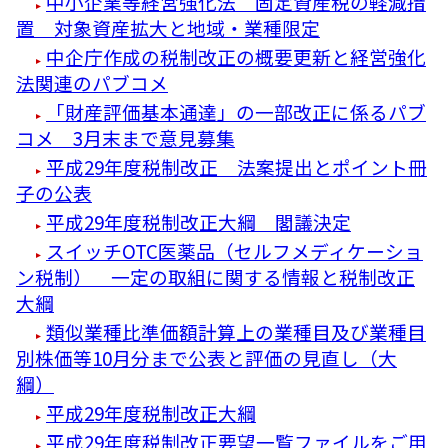
中小企業等経営強化法 固定資産税の軽減措
置 対象資産拡大と地域・業種限定
中企庁作成の税制改正の概要更新と経営強化
法関連のパブコメ
「財産評価基本通達」の一部改正に係るパブ
コメ 3月末まで意見募集
平成29年度税制改正 法案提出とポイント冊
子の公表
平成29年度税制改正大綱 閣議決定
スイッチOTC医薬品（セルフメディケーショ
ン税制） 一定の取組に関する情報と税制改正
大綱
類似業種比準価額計算上の業種目及び業種目
別株価等10月分まで公表と評価の見直し（大
綱）
平成29年度税制改正大綱
平成29年度税制改正要望一覧ファイルをご用