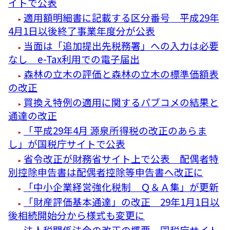
イトで公表
適用額明細書に記載する区分番号 平成29年
4月1日以後終了事業年度分が公表
当面は「追加提出先税務署」への入力は必要
なし e-Tax利用での電子届出
森林の立木の評価と森林の立木の標準価額表
の改正
買換え特例の適用に関するパブコメの結果と
通達の改正
「平成29年4月 源泉所得税の改正のあらま
し」が国税庁サイトで公表
省令改正が財務省サイト上で公表 配偶者特
別控除申告書は配偶者控除等申告書へ改正に
「中小企業経営強化税制 Ｑ＆Ａ集」が更新
「財産評価基本通達」の改正 29年1月1日以
後相続開始分から様式も変更に
法人税関係法令の改正の概要 国税庁サイト