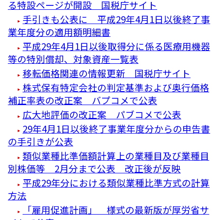
る特設ページが開設 国税庁サイト
手引きも公表に 平成29年4月1日以後終了事
業年度分の適用額明細書
平成29年4月1日以後取得分に係る医療用機器
等の特別償却、対象資産一覧表
移転価格関連の情報更新 国税庁サイト
株式保有特定会社の判定基準および奥行価格
補正率表の改正案 バプコメで公表
広大地評価の改正案 パブコメで公表
29年4月1日以後終了事業年度分からの申告書
の手引きが公表
類似業種比準価額計算上の業種目及び業種目
別株価等 2月分まで公表 改正後が反映
平成29年分における類似業種比準方式の計算
方法
「雇用促進計画」 様式の最新版が厚労省サ