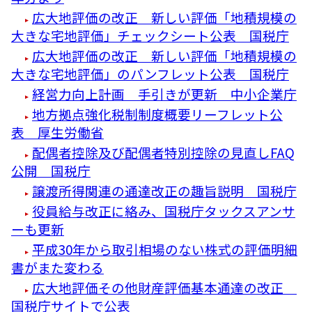
広大地評価の改正 新しい評価「地積規模の
大きな宅地評価」チェックシート公表 国税庁
広大地評価の改正 新しい評価「地積規模の
大きな宅地評価」のパンフレット公表 国税庁
経営力向上計画 手引きが更新 中小企業庁
地方拠点強化税制制度概要リーフレット公
表 厚生労働省
配偶者控除及び配偶者特別控除の見直しFAQ
公開 国税庁
譲渡所得関連の通達改正の趣旨説明 国税庁
役員給与改正に絡み、国税庁タックスアンサ
ーも更新
平成30年から取引相場のない株式の評価明細
書がまた変わる
広大地評価その他財産評価基本通達の改正
国税庁サイトで公表