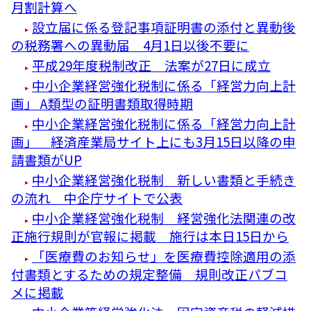
月割計算へ
設立届に係る登記事項証明書の添付と異動後
の税務署への異動届 4月1日以後不要に
平成29年度税制改正 法案が27日に成立
中小企業経営強化税制に係る「経営力向上計
画」 A類型の証明書類取得時期
中小企業経営強化税制に係る「経営力向上計
画」 経済産業局サイト上にも3月15日以降の申
請書類がUP
中小企業経営強化税制 新しい書類と手続き
の流れ 中企庁サイトで公表
中小企業経営強化税制 経営強化法関連の改
正施行規則が官報に掲載 施行は本日15日から
「医療費のお知らせ」を医療費控除適用の添
付書類とするための規定整備 規則改正パブコ
メに掲載