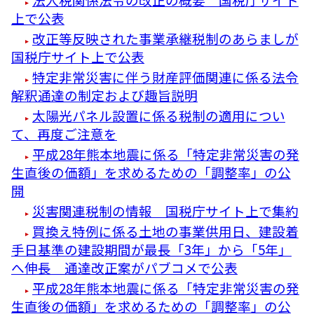
上で公表
改正等反映された事業承継税制のあらましが
国税庁サイト上で公表
特定非常災害に伴う財産評価関連に係る法令
解釈通達の制定および趣旨説明
太陽光パネル設置に係る税制の適用につい
て、再度ご注意を
平成28年熊本地震に係る「特定非常災害の発
生直後の価額」を求めるための「調整率」の公
開
災害関連税制の情報 国税庁サイト上で集約
買換え特例に係る土地の事業供用日、建設着
手日基準の建設期間が最長「3年」から「5年」
へ伸長 通達改正案がパブコメで公表
平成28年熊本地震に係る「特定非常災害の発
生直後の価額」を求めるための「調整率」の公