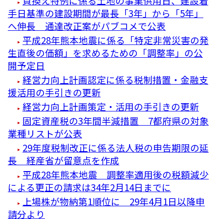
買換え特例に係る土地の事業供用日、建設着
手日基準の建設期間が最長「3年」から「5年」
へ伸長 通達改正案がパブコメで公表
平成28年熊本地震に係る「特定非常災害の発
生直後の価額」を求めるための「調整率」の公
開予定日
経営力向上計画認定に係る税制措置・金融支
援活用の手引きの更新
経営力向上計画策定・活用の手引きの更新
固定資産税の3年間半減措置 7都府県の対象
業種リストが公表
29年度税制改正に係る法人税の申告期限の延
長 経産省が留意点を作成
平成28年熊本地震 調整率適用後の税額減少
による更正の請求は34年2月14日までに
上場株が物納第1順位に 29年4月1日以降申
請分より