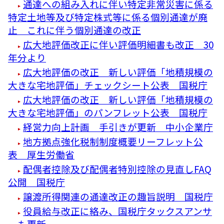
通達への組み入れに伴い特定非常災害に係る
特定土地等及び特定株式等に係る個別通達が廃
止 これに伴う個別通達の改正
広大地評価改正に伴い評価明細書も改正 30
年分より
広大地評価の改正 新しい評価「地積規模の
大きな宅地評価」チェックシート公表 国税庁
広大地評価の改正 新しい評価「地積規模の
大きな宅地評価」のパンフレット公表 国税庁
経営力向上計画 手引きが更新 中小企業庁
地方拠点強化税制制度概要リーフレット公
表 厚生労働省
配偶者控除及び配偶者特別控除の見直しFAQ
公開 国税庁
譲渡所得関連の通達改正の趣旨説明 国税庁
役員給与改正に絡み、国税庁タックスアンサ
ーも更新