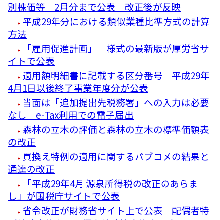
別株価等 2月分まで公表 改正後が反映
平成29年分における類似業種比準方式の計算
方法
「雇用促進計画」 様式の最新版が厚労省サ
イトで公表
適用額明細書に記載する区分番号 平成29年
4月1日以後終了事業年度分が公表
当面は「追加提出先税務署」への入力は必要
なし e-Tax利用での電子届出
森林の立木の評価と森林の立木の標準価額表
の改正
買換え特例の適用に関するパブコメの結果と
通達の改正
「平成29年4月 源泉所得税の改正のあらま
し」が国税庁サイトで公表
省令改正が財務省サイト上で公表 配偶者特