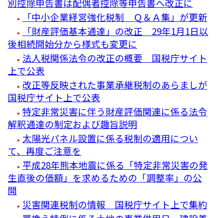
別控除申告書は配偶者控除等申告書へ改正に
「中小企業経営強化税制 Ｑ＆Ａ集」が更新
「財産評価基本通達」の改正 29年1月1日以
後相続開始分から様式も変更に
法人税関係法令の改正の概要 国税庁サイト
上で公表
改正等反映された事業承継税制のあらましが
国税庁サイト上で公表
特定非常災害に伴う財産評価関連に係る法令
解釈通達の制定および趣旨説明
太陽光パネル設置に係る税制の適用につい
て、再度ご注意を
平成28年熊本地震に係る「特定非常災害の発
生直後の価額」を求めるための「調整率」の公
開
災害関連税制の情報 国税庁サイト上で集約