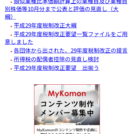
類似業種比準価額計算上の業種目及び業種目
別株価等10月分まで公表と評価の見直し（大
綱）
平成29年度税制改正大綱
平成29年度税制改正要望一覧ファイルをご用
意しました
各団体から出された、29年度税制改正の提言
所得税の配偶者控除の見直し検討
平成29年度税制改正要望 出揃う