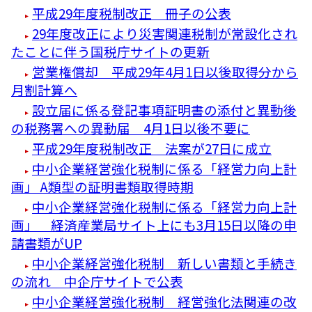
平成29年度税制改正 冊子の公表
29年度改正により災害関連税制が常設化され
たことに伴う国税庁サイトの更新
営業権償却 平成29年4月1日以後取得分から
月割計算へ
設立届に係る登記事項証明書の添付と異動後
の税務署への異動届 4月1日以後不要に
平成29年度税制改正 法案が27日に成立
中小企業経営強化税制に係る「経営力向上計
画」 A類型の証明書類取得時期
中小企業経営強化税制に係る「経営力向上計
画」 経済産業局サイト上にも3月15日以降の申
請書類がUP
中小企業経営強化税制 新しい書類と手続き
の流れ 中企庁サイトで公表
中小企業経営強化税制 経営強化法関連の改