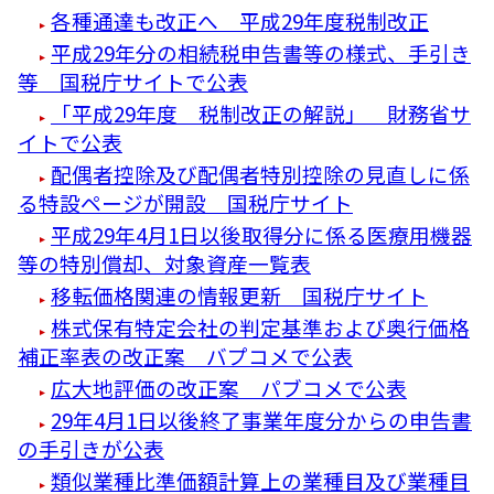
各種通達も改正へ 平成29年度税制改正
平成29年分の相続税申告書等の様式、手引き
等 国税庁サイトで公表
「平成29年度 税制改正の解説」 財務省サ
イトで公表
配偶者控除及び配偶者特別控除の見直しに係
る特設ページが開設 国税庁サイト
平成29年4月1日以後取得分に係る医療用機器
等の特別償却、対象資産一覧表
移転価格関連の情報更新 国税庁サイト
株式保有特定会社の判定基準および奥行価格
補正率表の改正案 バプコメで公表
広大地評価の改正案 パブコメで公表
29年4月1日以後終了事業年度分からの申告書
の手引きが公表
類似業種比準価額計算上の業種目及び業種目