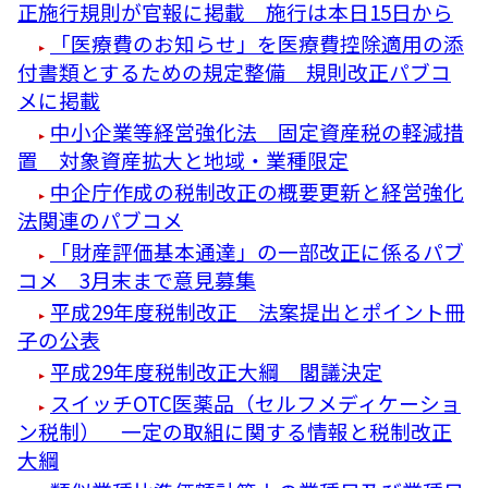
正施行規則が官報に掲載 施行は本日15日から
「医療費のお知らせ」を医療費控除適用の添
付書類とするための規定整備 規則改正パブコ
メに掲載
中小企業等経営強化法 固定資産税の軽減措
置 対象資産拡大と地域・業種限定
中企庁作成の税制改正の概要更新と経営強化
法関連のパブコメ
「財産評価基本通達」の一部改正に係るパブ
コメ 3月末まで意見募集
平成29年度税制改正 法案提出とポイント冊
子の公表
平成29年度税制改正大綱 閣議決定
スイッチOTC医薬品（セルフメディケーショ
ン税制） 一定の取組に関する情報と税制改正
大綱