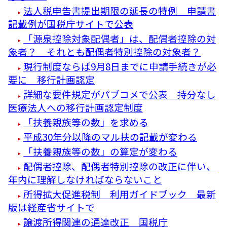
法人税申告書提出期限の延長の特例 申請書
記載例が国税庁サイトで公表
「源泉控除対象配偶者」は、配偶者控除の対
象者？ それとも配偶者特別控除の対象者？
現行制度ならば9月8日までに申請手続きが必
要に 移行計画認定
詳細な要件規定がパブコメで公表 持分なし
医療法人への移行計画認定制度
「扶養親族等の数」を求める
平成30年分以降のマル扶の記載が変わる
「扶養親族等の数」の算定が変わる
配偶者控除、配偶者特別控除の改正に伴い、
年内に理解しなければならないこと
所得拡大促進税制 利用ガイドブック 最新
版は経産省サイトで
譲渡所得関連の通達改正 国税庁