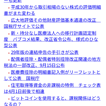
平成30年から取引相場のない株式の評価明細
書がまた変わる
広大地評価その他財産評価基本通達の改正
国税庁サイトで公表
新・持分なし医療法人への移行計画認定制
度 パブコメ結果、改正省令公布、様式のひな
型公表
29年版の連結申告の手引きが公表
配偶者控除・配偶者特別控除改正関連の地方
税法の一部改正、9月15日公布
医療費控除の明細書記入例がリーフレットと
して公表 国税庁
住宅取得等資金の非課税の特例 チェック表
は4月1日前後で相違
ビットコインを使用すると、課税関係はどう
なるの？