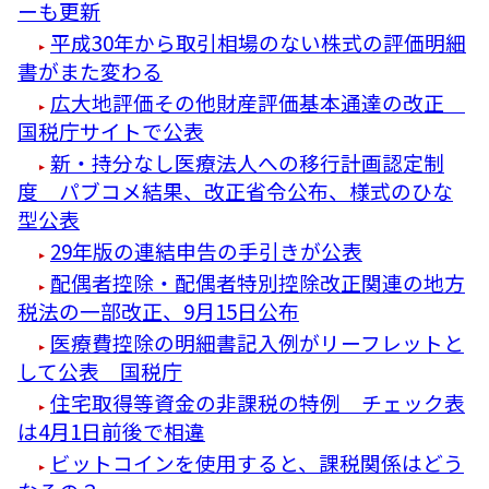
ーも更新
平成30年から取引相場のない株式の評価明細
書がまた変わる
広大地評価その他財産評価基本通達の改正
国税庁サイトで公表
新・持分なし医療法人への移行計画認定制
度 パブコメ結果、改正省令公布、様式のひな
型公表
29年版の連結申告の手引きが公表
配偶者控除・配偶者特別控除改正関連の地方
税法の一部改正、9月15日公布
医療費控除の明細書記入例がリーフレットと
して公表 国税庁
住宅取得等資金の非課税の特例 チェック表
は4月1日前後で相違
ビットコインを使用すると、課税関係はどう