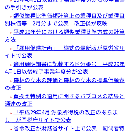
の手引きが公表
類似業種比準価額計算上の業種目及び業種目
別株価等 2月分まで公表 改正後が反映
平成29年分における類似業種比準方式の計算
方法
「雇用促進計画」 様式の最新版が厚労省サ
イトで公表
適用額明細書に記載する区分番号 平成29年
4月1日以後終了事業年度分が公表
森林の立木の評価と森林の立木の標準価額表
の改正
買換え特例の適用に関するパブコメの結果と
通達の改正
「平成29年4月 源泉所得税の改正のあらま
し」が国税庁サイトで公表
省令改正が財務省サイト上で公表 配偶者特