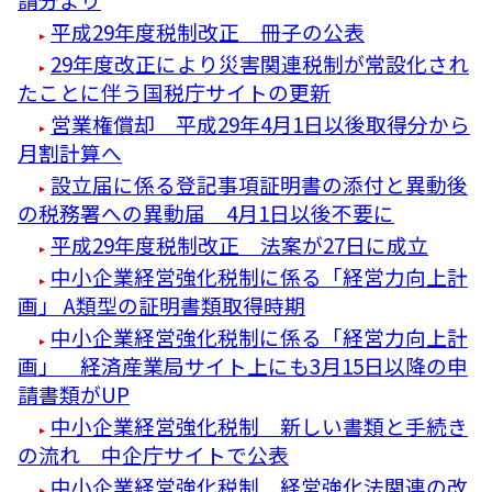
平成29年度税制改正 冊子の公表
29年度改正により災害関連税制が常設化され
たことに伴う国税庁サイトの更新
営業権償却 平成29年4月1日以後取得分から
月割計算へ
設立届に係る登記事項証明書の添付と異動後
の税務署への異動届 4月1日以後不要に
平成29年度税制改正 法案が27日に成立
中小企業経営強化税制に係る「経営力向上計
画」 A類型の証明書類取得時期
中小企業経営強化税制に係る「経営力向上計
画」 経済産業局サイト上にも3月15日以降の申
請書類がUP
中小企業経営強化税制 新しい書類と手続き
の流れ 中企庁サイトで公表
中小企業経営強化税制 経営強化法関連の改