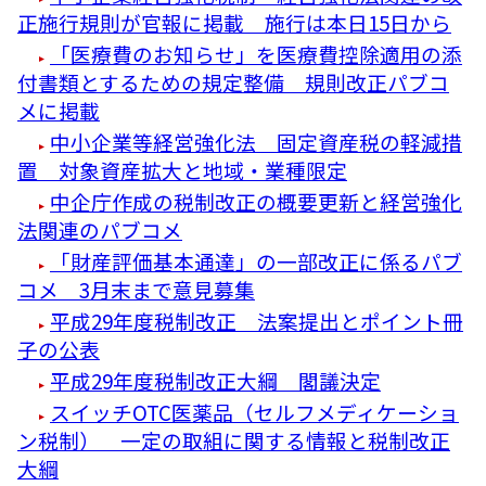
正施行規則が官報に掲載 施行は本日15日から
「医療費のお知らせ」を医療費控除適用の添
付書類とするための規定整備 規則改正パブコ
メに掲載
中小企業等経営強化法 固定資産税の軽減措
置 対象資産拡大と地域・業種限定
中企庁作成の税制改正の概要更新と経営強化
法関連のパブコメ
「財産評価基本通達」の一部改正に係るパブ
コメ 3月末まで意見募集
平成29年度税制改正 法案提出とポイント冊
子の公表
平成29年度税制改正大綱 閣議決定
スイッチOTC医薬品（セルフメディケーショ
ン税制） 一定の取組に関する情報と税制改正
大綱