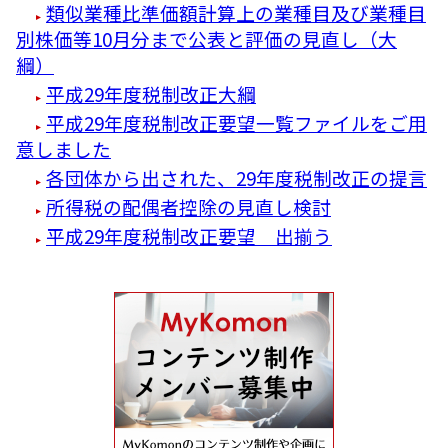
類似業種比準価額計算上の業種目及び業種目
別株価等10月分まで公表と評価の見直し（大
綱）
平成29年度税制改正大綱
平成29年度税制改正要望一覧ファイルをご用
意しました
各団体から出された、29年度税制改正の提言
所得税の配偶者控除の見直し検討
平成29年度税制改正要望 出揃う