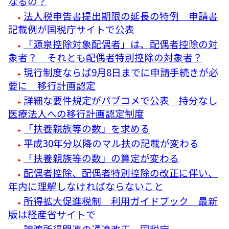
なるの？
法人税申告書提出期限の延長の特例 申請書
記載例が国税庁サイトで公表
「源泉控除対象配偶者」は、配偶者控除の対
象者？ それとも配偶者特別控除の対象者？
現行制度ならば9月8日までに申請手続きが必
要に 移行計画認定
詳細な要件規定がパブコメで公表 持分なし
医療法人への移行計画認定制度
「扶養親族等の数」を求める
平成30年分以降のマル扶の記載が変わる
「扶養親族等の数」の算定が変わる
配偶者控除、配偶者特別控除の改正に伴い、
年内に理解しなければならないこと
所得拡大促進税制 利用ガイドブック 最新
版は経産省サイトで
譲渡所得関連の通達改正 国税庁