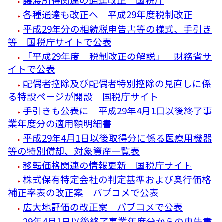
各種通達も改正へ 平成29年度税制改正
平成29年分の相続税申告書等の様式、手引き
等 国税庁サイトで公表
「平成29年度 税制改正の解説」 財務省サ
イトで公表
配偶者控除及び配偶者特別控除の見直しに係
る特設ページが開設 国税庁サイト
手引きも公表に 平成29年4月1日以後終了事
業年度分の適用額明細書
平成29年4月1日以後取得分に係る医療用機器
等の特別償却、対象資産一覧表
移転価格関連の情報更新 国税庁サイト
株式保有特定会社の判定基準および奥行価格
補正率表の改正案 バプコメで公表
広大地評価の改正案 パブコメで公表
29年4月1日以後終了事業年度分からの申告書