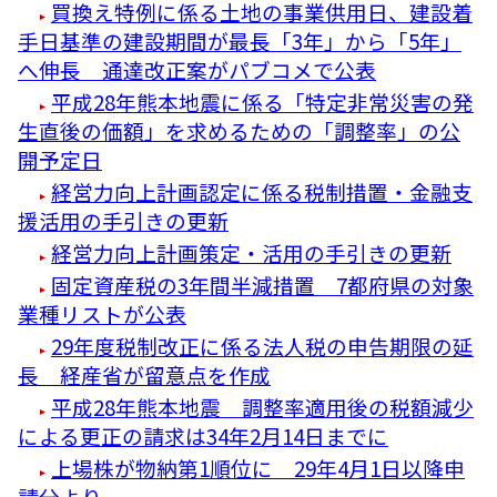
買換え特例に係る土地の事業供用日、建設着
手日基準の建設期間が最長「3年」から「5年」
へ伸長 通達改正案がパブコメで公表
平成28年熊本地震に係る「特定非常災害の発
生直後の価額」を求めるための「調整率」の公
開予定日
経営力向上計画認定に係る税制措置・金融支
援活用の手引きの更新
経営力向上計画策定・活用の手引きの更新
固定資産税の3年間半減措置 7都府県の対象
業種リストが公表
29年度税制改正に係る法人税の申告期限の延
長 経産省が留意点を作成
平成28年熊本地震 調整率適用後の税額減少
による更正の請求は34年2月14日までに
上場株が物納第1順位に 29年4月1日以降申
請分より