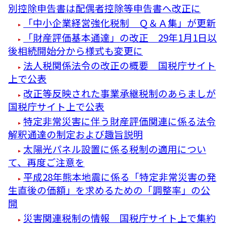
別控除申告書は配偶者控除等申告書へ改正に
「中小企業経営強化税制 Ｑ＆Ａ集」が更新
「財産評価基本通達」の改正 29年1月1日以
後相続開始分から様式も変更に
法人税関係法令の改正の概要 国税庁サイト
上で公表
改正等反映された事業承継税制のあらましが
国税庁サイト上で公表
特定非常災害に伴う財産評価関連に係る法令
解釈通達の制定および趣旨説明
太陽光パネル設置に係る税制の適用につい
て、再度ご注意を
平成28年熊本地震に係る「特定非常災害の発
生直後の価額」を求めるための「調整率」の公
開
災害関連税制の情報 国税庁サイト上で集約