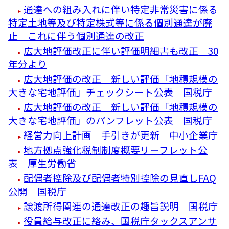
通達への組み入れに伴い特定非常災害に係る
特定土地等及び特定株式等に係る個別通達が廃
止 これに伴う個別通達の改正
広大地評価改正に伴い評価明細書も改正 30
年分より
広大地評価の改正 新しい評価「地積規模の
大きな宅地評価」チェックシート公表 国税庁
広大地評価の改正 新しい評価「地積規模の
大きな宅地評価」のパンフレット公表 国税庁
経営力向上計画 手引きが更新 中小企業庁
地方拠点強化税制制度概要リーフレット公
表 厚生労働省
配偶者控除及び配偶者特別控除の見直しFAQ
公開 国税庁
譲渡所得関連の通達改正の趣旨説明 国税庁
役員給与改正に絡み、国税庁タックスアンサ