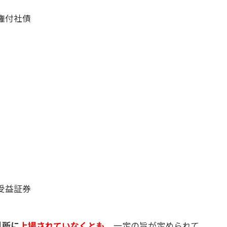
権付社債
受益証券
引所に
上場されていなくとも
、一定の旨が定められて