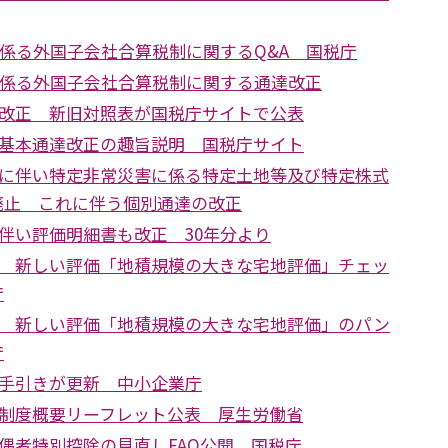
に係る外国子会社合算税制に関するQ&A 国税庁
に係る外国子会社合算税制に関する通達改正
改正 新旧対照表が国税庁サイトで公表
基本通達改正の趣旨説明 国税庁サイト
に伴い特定非常災害に係る特定土地等及び特定株式
廃止 これに伴う個別通達の改正
伴い評価明細書も改正 30年分より
 新しい評価「地積規模の大きな宅地評価」チェッ
庁
 新しい評価「地積規模の大きな宅地評価」のパン
庁
手引きが更新 中小企業庁
制度概要リーフレット公表 厚生労働省
偶者特別控除の見直しFAQ公開 国税庁