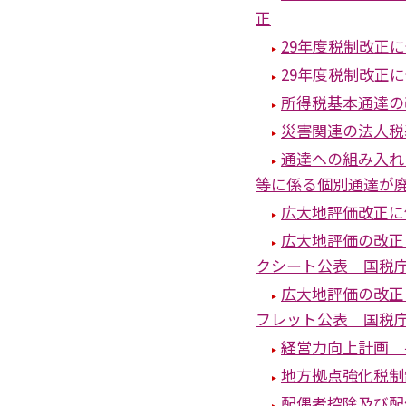
正
29年度税制改正
29年度税制改正
所得税基本通達の
災害関連の法人税
通達への組み入れ
等に係る個別通達が
広大地評価改正に
広大地評価の改正
クシート公表 国税
広大地評価の改正
フレット公表 国税
経営力向上計画 
地方拠点強化税制
配偶者控除及び配