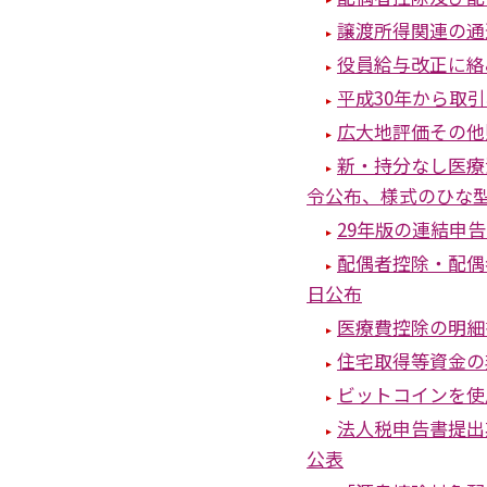
譲渡所得関連の通
役員給与改正に絡
平成30年から取
広大地評価その他
新・持分なし医療
令公布、様式のひな
29年版の連結申
配偶者控除・配偶
日公布
医療費控除の明細
住宅取得等資金の
ビットコインを使
法人税申告書提出
公表