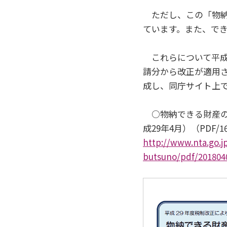
ただし、この「物納
ています。また、で
これらについて平成2
請分から改正が適用
成し、同庁サイト上
○物納できる財産の
成29年4月）（PDF/
http://www.nta.go.j
butsuno/pdf/201804