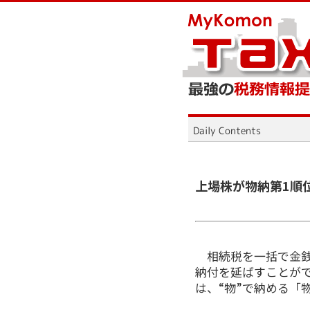
上場株が物納第1順
相続税を一括で金銭
納付を延ばすことが
は、“物”で納める「