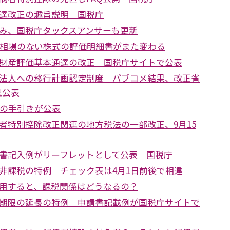
達改正の趣旨説明 国税庁
み、国税庁タックスアンサーも更新
引相場のない株式の評価明細書がまた変わる
財産評価基本通達の改正 国税庁サイトで公表
法人への移行計画認定制度 パブコメ結果、改正省
型公表
告の手引きが公表
者特別控除改正関連の地方税法の一部改正、9月15
書記入例がリーフレットとして公表 国税庁
非課税の特例 チェック表は4月1日前後で相違
用すると、課税関係はどうなるの？
期限の延長の特例 申請書記載例が国税庁サイトで