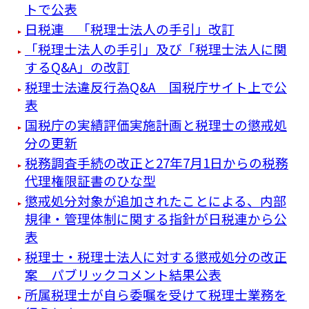
トで公表
日税連 「税理士法人の手引」改訂
「税理士法人の手引」及び「税理士法人に関
するQ&A」の改訂
税理士法違反行為Q&A 国税庁サイト上で公
表
国税庁の実績評価実施計画と税理士の懲戒処
分の更新
税務調査手続の改正と27年7月1日からの税務
代理権限証書のひな型
懲戒処分対象が追加されたことによる、内部
規律・管理体制に関する指針が日税連から公
表
税理士・税理士法人に対する懲戒処分の改正
案 パブリックコメント結果公表
所属税理士が自ら委嘱を受けて税理士業務を