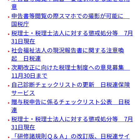
意
申告書等閲覧の際スマホでの撮影が可能に
国税庁
税理士・税理士法人に対する懲戒処分等 7月
31日現在
社会福祉法人の現況報告書に関する注意喚
起 日税連
次期改正に向けた税理士制度への意見募集
11月30日まで
自己診断チェックリストの更新 日税連保険
サービス
贈与税申告に係るチェックリスト公表 日税
連
税理士・税理士法人に対する懲戒処分等 7月
31日現在
「研修諸規則Ｑ＆Ａ」の改訂版、日税連サイ