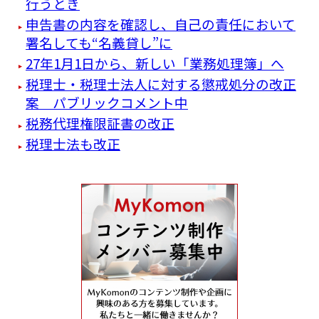
行うとき
申告書の内容を確認し、自己の責任において
署名しても“名義貸し”に
27年1月1日から、新しい「業務処理簿」へ
税理士・税理士法人に対する懲戒処分の改正
案 パブリックコメント中
税務代理権限証書の改正
税理士法も改正