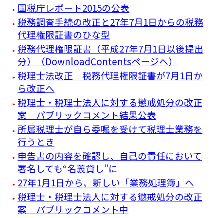
国税庁レポート2015の公表
税務調査手続の改正と27年7月1日からの税務
代理権限証書のひな型
税務代理権限証書（平成27年7月1日以後提出
分）（DownloadContentsページへ）
税理士法改正 税務代理権限証書が7月1日か
ら改正へ
税理士・税理士法人に対する懲戒処分の改正
案 パブリックコメント結果公表
所属税理士が自ら委嘱を受けて税理士業務を
行うとき
申告書の内容を確認し、自己の責任において
署名しても“名義貸し”に
27年1月1日から、新しい「業務処理簿」へ
税理士・税理士法人に対する懲戒処分の改正
案 パブリックコメント中