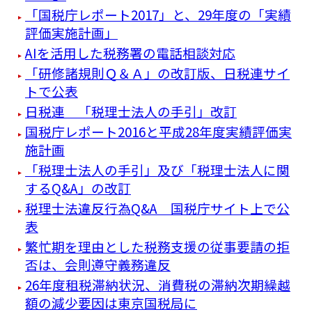
「国税庁レポート2017」と、29年度の「実績
評価実施計画」
AIを活用した税務署の電話相談対応
「研修諸規則Ｑ＆Ａ」の改訂版、日税連サイ
トで公表
日税連 「税理士法人の手引」改訂
国税庁レポート2016と平成28年度実績評価実
施計画
「税理士法人の手引」及び「税理士法人に関
するQ&A」の改訂
税理士法違反行為Q&A 国税庁サイト上で公
表
繁忙期を理由とした税務支援の従事要請の拒
否は、会則遵守義務違反
26年度租税滞納状況、消費税の滞納次期繰越
額の減少要因は東京国税局に