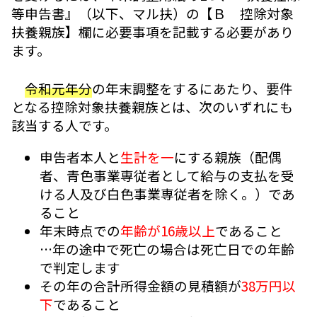
等申告書』（以下、マル扶）の【Ｂ 控除対象
扶養親族】欄に必要事項を記載する必要があり
ます。
令和元年分
の年末調整をするにあたり、要件
となる控除対象扶養親族とは、次のいずれにも
該当する人です。
申告者本人と
生計を一
にする親族（配偶
者、青色事業専従者として給与の支払を受
ける人及び白色事業専従者を除く。）であ
ること
年末時点での
年齢が16歳以上
であること
…年の途中で死亡の場合は死亡日での年齢
で判定します
その年の合計所得金額の見積額が
38万円以
下
であること