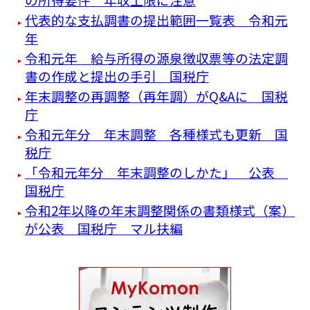
代表的な支払調書の提出範囲一覧表 令和元
年
令和元年 給与所得の源泉徴収票等の法定調
書の作成と提出の手引 国税庁
年末調整の再調整（再年調）がQ&Aに 国税
庁
令和元年分 年末調整 各種様式も更新 国
税庁
「令和元年分 年末調整のしかた」 公表
国税庁
令和2年以降の年末調整関係の書類様式（案）
が公表 国税庁 マル扶編