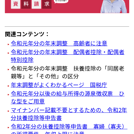
関連コンテンツ：
令和元年分の年末調整 高齢者に注意
令和元年分の年末調整 配偶者控除・配偶者
特別控除
令和元年分の年末調整 扶養控除の「同居老
親等」と「その他」の区分
年末調整がよくわかるページ 国税庁
令和元年分以後の給与所得の源泉徴収票 ひ
な型をご用意
マイナンバー記載不要とするための、令和2年
分扶養控除等申告書
令和2年分の扶養控除等申告書 寡婦（寡夫）
の所得要件 年収上限に注意