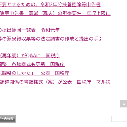
不要とするための、令和2年分扶養控除等申告書
控除等申告書 寡婦（寡夫）の所得要件 年収上限に
の提出範囲一覧表 令和元年
得の源泉徴収票等の法定調書の作成と提出の手引
（再年調）がQ&Aに 国税庁
調整 各種様式も更新 国税庁
末調整のしかた」 公表 国税庁
末調整関係の書類様式（案）が公表 国税庁 マル扶