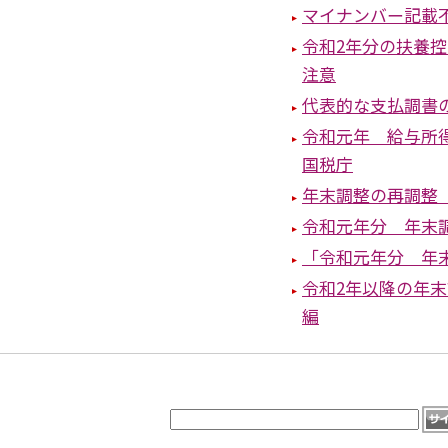
マイナンバー記載
令和2年分の扶養
注意
代表的な支払調書
令和元年 給与所
国税庁
年末調整の再調整
令和元年分 年末
「令和元年分 年
令和2年以降の年
編