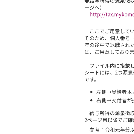
◆給与所得の源泉徴収票
ージへ）
http://tax.mykom
ここでご用意してい
そのため、個人番号
年の途中で退職され
は、ご用意しており
ファイル内に搭載し
シートには、2つ源
です。
左側→受給者本
右側→交付者が
給与所得の源泉徴収
2ページ目以降でご確
参考：令和元年分以