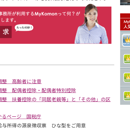
調整 高齢者に注意
調整 配偶者控除・配偶者特別控除
調整 扶養控除の「同居老親等」と「その他」の区
かるページ 国税庁
給与所得の源泉徴収票 ひな型をご用意