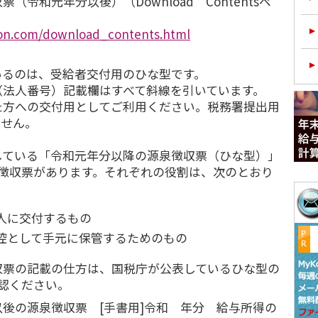
（令和元年分以後）（Download Contentsペ
on.com/download_contents.html
るのは、受給者交付用のひな型です。
（法人番号）記載欄はすべて斜線を引いています。
た方への交付用としてご利用ください。税務署提出用
ません。
ている「令和元年分以降の源泉徴収票（ひな型）」
泉徴収票があります。それぞれの役割は、次のとおり
人に交付するもの
控として手元に保管するためのもの
票の記載の仕方は、国税庁が公表しているひな型の
認ください。
後の源泉徴収票 [手書用]令和 年分 給与所得の