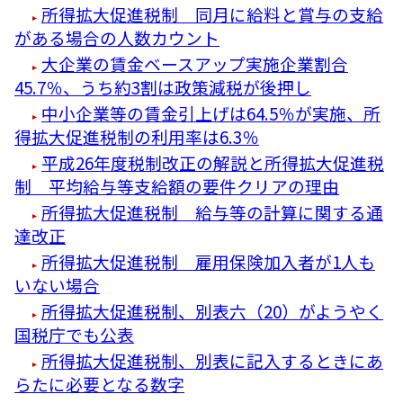
所得拡大促進税制 同月に給料と賞与の支給
がある場合の人数カウント
大企業の賃金ベースアップ実施企業割合
45.7％、うち約3割は政策減税が後押し
中小企業等の賃金引上げは64.5％が実施、所
得拡大促進税制の利用率は6.3％
平成26年度税制改正の解説と所得拡大促進税
制 平均給与等支給額の要件クリアの理由
所得拡大促進税制 給与等の計算に関する通
達改正
所得拡大促進税制 雇用保険加入者が1人も
いない場合
所得拡大促進税制、別表六（20）がようやく
国税庁でも公表
所得拡大促進税制、別表に記入するときにあ
らたに必要となる数字