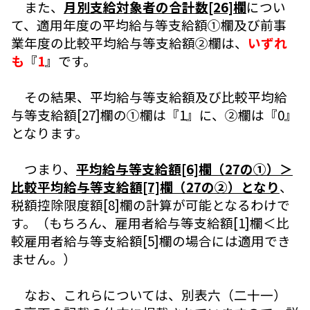
また、
月別支給対象者の合計数[26]欄
につい
て、適用年度の平均給与等支給額①欄及び前事
業年度の比較平均給与等支給額②欄は、
いずれ
も
『
1
』です。
その結果、平均給与等支給額及び比較平均給
与等支給額[27]欄の①欄は『1』に、②欄は『0』
となります。
つまり、
平均給与等支給額[6]欄（27の①）＞
比較平均給与等支給額[7]欄（27の②）となり
、
税額控除限度額[8]欄の計算が可能となるわけで
す。（もちろん、雇用者給与等支給額[1]欄＜比
較雇用者給与等支給額[5]欄の場合には適用でき
ません。）
なお、これらについては、別表六（二十一）