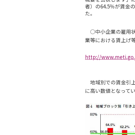
者）の64.5％が賃
た。
○中小企業の雇用状
業等における賃上げ
http://www.meti.go.
地域別での賃金引上
に高い数値となって