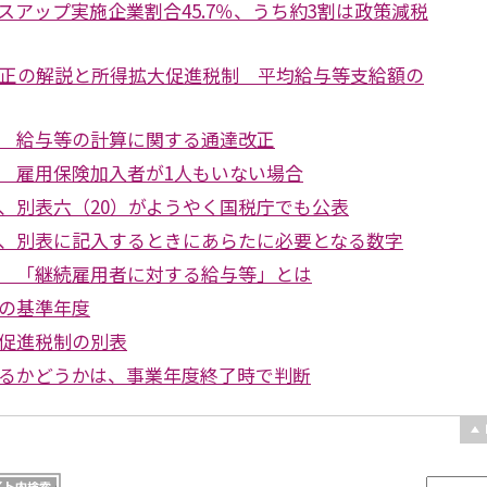
スアップ実施企業割合45.7％、うち約3割は政策減税
改正の解説と所得拡大促進税制 平均給与等支給額の
 給与等の計算に関する通達改正
 雇用保険加入者が1人もいない場合
、別表六（20）がようやく国税庁でも公表
、別表に記入するときにあらたに必要となる数字
 「継続雇用者に対する給与等」とは
の基準年度
促進税制の別表
るかどうかは、事業年度終了時で判断