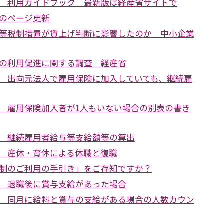
 利用ガイドブック 最新版は経産省サイトで
のページ更新
等税制措置が賃上げ判断に影響したのか 中小企業
の利用促進に関する調査 経産省
 出向元法人で雇用保険に加入していても、継続雇
 雇用保険加入者が1人もいない場合の別表の書き
 継続雇用者給与等支給額等の算出
 産休・育休による休職と復職
制のご利用の手引き」をご存知ですか？
 退職後に賞与支給があった場合
 同月に給料と賞与の支給がある場合の人数カウン