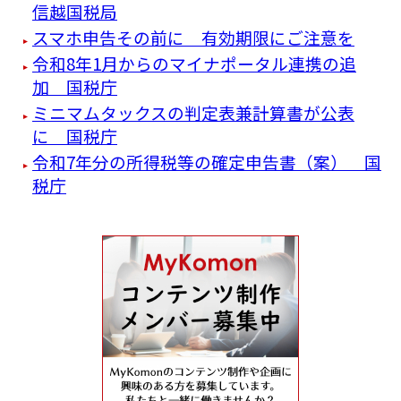
信越国税局
スマホ申告その前に 有効期限にご注意を
令和8年1月からのマイナポータル連携の追
加 国税庁
ミニマムタックスの判定表兼計算書が公表
に 国税庁
令和7年分の所得税等の確定申告書（案） 国
税庁