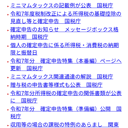
ミニマムタックスの記載例が公表 国税庁
令和7年度税制改正による所得税の基礎控除の
見直し等と確定申告 国税庁
確定申告のお知らせ メッセージボックス格
納時期 国税庁
個人の確定申告に係る所得税・消費税の納期
限と振替日
令和7年分 確定申告特集（本番編）ページへ
更新 国税庁
ミニマムタックス関連通達の解説 国税庁
贈与税の申告書等様式も公表 国税庁
令和7年分所得税の確定申告の関係書類が公表
に 国税庁
令和7年分 確定申告特集（準備編）公開 国
税庁
収用等の場合の課税の特例のあらまし 関東