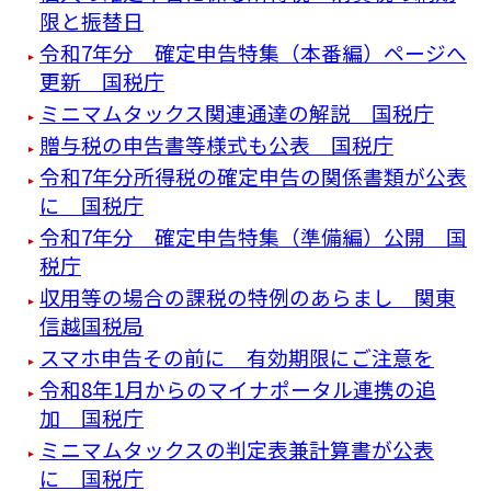
限と振替日
令和7年分 確定申告特集（本番編）ページへ
更新 国税庁
ミニマムタックス関連通達の解説 国税庁
贈与税の申告書等様式も公表 国税庁
令和7年分所得税の確定申告の関係書類が公表
に 国税庁
令和7年分 確定申告特集（準備編）公開 国
税庁
収用等の場合の課税の特例のあらまし 関東
信越国税局
スマホ申告その前に 有効期限にご注意を
令和8年1月からのマイナポータル連携の追
加 国税庁
ミニマムタックスの判定表兼計算書が公表
に 国税庁