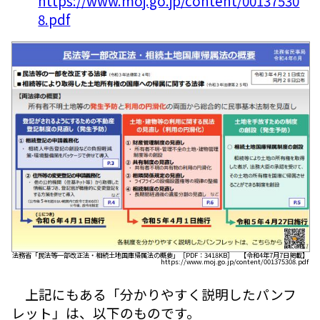
https://www.moj.go.jp/content/00137530
8.pdf
法務省「民法等一部改正法・相続土地国庫帰属法の概要」［PDF：3418KB］ 【令和4年7月7日掲載】
https://www.moj.go.jp/content/001375308.pdf
上記にもある「分かりやすく説明したパンフ
レット」は、以下のものです。