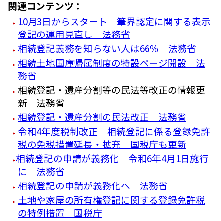
関連コンテンツ：
10月3日からスタート 筆界認定に関する表示
登記の運用見直し 法務省
相続登記義務を知らない人は66％ 法務省
相続土地国庫帰属制度の特設ページ開設 法
務省
相続登記・遺産分割等の民法等改正の情報更
新 法務省
相続登記・遺産分割の民法改正 法務省
令和4年度税制改正 相続登記に係る登録免許
税の免税措置延長・拡充 国税庁も更新
相続登記の申請が義務化 令和6年4月1日施行
に 法務省
相続登記の申請が義務化へ 法務省
土地や家屋の所有権登記に関する登録免許税
の特例措置 国税庁