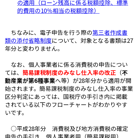
の適用（ローン残高に係る税額控除、標準
的費用の10％相当の税額控除）
ちなみに、電子申告を行う際の
第三者作成書
類の添付省略制度
について、対象となる書類は27
年分と変わりません。
なお、個人事業者に係る消費税の申告につい
ては、
簡易課税制度のみなし仕入率の改正
（
不
動産業が第6種事業
へ等）が28年分から適用が開
始されます。簡易課税制度のみなし仕入率の事業
区分判定にあっては、国税庁の手引き内に掲載
されている以下のフローチャートがわかりやす
いです。
○平成28年分 消費税及び地方消費税の確定
申告の手引き 個人事業者用（簡易課税用）