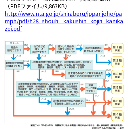
（PDFファイル/9,863KB）
http://www.nta.go.jp/shiraberu/ippanjoho/pa
mph/pdf/h28_shouhi_kakushin_kojin_kanika
zei.pdf