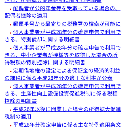
配偶者が公的年金等を受取っている場合の、
配偶者控除の適用
郵便番号から最寄りの税務署の検索が可能に
個人事業者が平成28年分の確定申告で利用で
きる、特別償却に関する明細書
個人事業者が平成28年分の確定申告で利用で
きる、中小企業者が機械等を取得した場合の所
得税額の特別控除に関する明細書
定期借地権の設定による保証金の経済的利益
の課税に係る平成28年分の適正な利率が公表
個人事業者が平成28年分の確定申告で利用で
きる、生産性向上設備投資促進税制に係る税額
控除の明細書
平成26年以後に開業した場合の所得拡大促進
税制の適用
平成28年分確定申告に係る主な特例適用条文