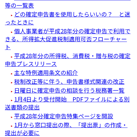
等の一覧表
どの確定申告書を使用したらいいの？ と迷
ったときに
個人事業者が平成28年分の確定申告で利用で
きる、所得拡大促進税制適用可否フローチャー
ト
平成28年分の所得税、消費税・贈与税の確定
申告プレスリリース
主な特例適用条文の紹介
税制改正等に伴う、申告書様式関連の改正
日曜日に確定申告の相談を行う税務署一覧
1月4日より受付開始 PDFファイルによる別
送書類の提出
平成28年分確定申告特集ページを開設
1月から窓口提出の際、「提出票」の作成・
提出が必要に