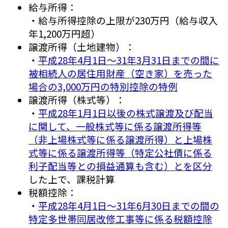
給与所得：
・給与所得控除の上限が230万円（給与収入
年1,200万円超）
譲渡所得（土地建物）：
・
平成28年4月1日～31年3月31日までの間に
被相続人の居住用財産（空き家）を売った
場合の3,000万円の特別控除の特例
譲渡所得（株式等）：
・
平成28年1月1日以後の株式譲渡及び配当
に関して、一般株式等に係る譲渡所得等
（非上場株式等に係る譲渡所得）と上場株
式等に係る譲渡所得等（特定公社債に係る
利子配当等との損益通算も含む）とを区分
した上で、課税計算
税額控除：
・
平成28年4月1日～31年6月30日までの間の
特定多世帯同居改修工事等に係る税額控除