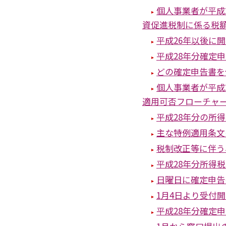
個人事業者が平成
資促進税制に係る税
平成26年以後に
平成28年分確定
どの確定申告書を
個人事業者が平成
適用可否フローチャ
平成28年分の所
主な特例適用条文
税制改正等に伴う
平成28年分所得
日曜日に確定申告
1月4日より受付
平成28年分確定