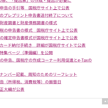
の際、「提出票」の作成・提出が必要に
定申告の手引等 国税庁サイト上で公表
のプレプリント申告書送付終了について
外財産調書と財産債務調書の様式
与税の申告書の様式 国税庁サイト上で公表
税の確定申告書様式が国税庁サイト上で公表
カード納付手続き 詳細が国税庁サイトで公表
特集ページ（準備編）を公開
の申告、国税庁の作成コーナー利用促進とe-Taxの
ナンバー記載、周知のためのリーフレット
申告（所得税、消費税等）の振替日
改正大綱が公表