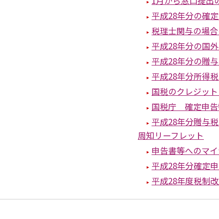
1月から窓口提出
平成28年分の確
税理士関与の場合
平成28年分の国
平成28年分の贈
平成28年分所得
国税のクレジット
国税庁 確定申告
平成28年分贈与税
周知リーフレット
申告書等へのマイ
平成28年分確定
平成28年度税制