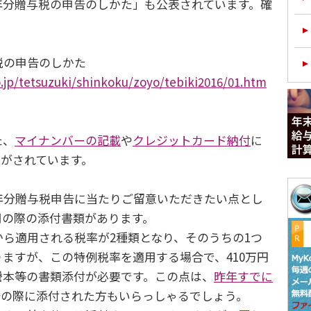
年分贈与税の申告のしかた」も公表されています。確
税の申告のしかた
.jp/tetsuzuki/shinkoku/zoyo/tebiki2016/01.htm
た、
マイナンバーの記載
や
クレジットカード納付
に
載がされています。
年分贈与税申告に当たりご留意いただきたい点とし
用の際の添付書類があります。
ら適用される税率が2種類となり、そのうちの1つ
ますが、この特例税率を適用する場合で、410万円
謄本等の書類添付が必要です。この点は、
昨年すでに
告の際に添付された方もいらっしゃるでしょう。