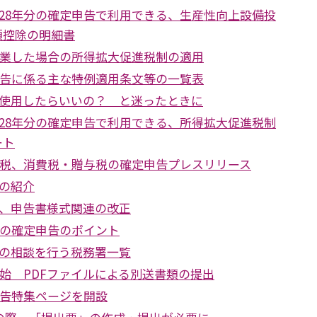
28年分の確定申告で利用できる、生産性向上設備投
額控除の明細書
開業した場合の所得拡大促進税制の適用
申告に係る主な特例適用条文等の一覧表
使用したらいいの？ と迷ったときに
28年分の確定申告で利用できる、所得拡大促進税制
ート
得税、消費税・贈与税の確定申告プレスリリース
の紹介
、申告書様式関連の改正
税の確定申告のポイント
の相談を行う税務署一覧
開始 PDFファイルによる別送書類の提出
申告特集ページを開設