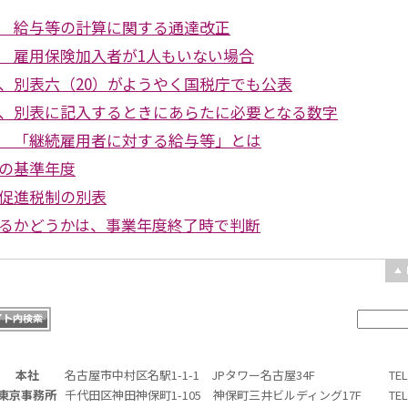
 給与等の計算に関する通達改正
 雇用保険加入者が1人もいない場合
、別表六（20）がようやく国税庁でも公表
、別表に記入するときにあらたに必要となる数字
 「継続雇用者に対する給与等」とは
の基準年度
促進税制の別表
るかどうかは、事業年度終了時で判断
本社
名古屋市中村区名駅1-1-1 JPタワー名古屋34F
TE
東京事務所
千代田区神田神保町1-105 神保町三井ビルディング17F
TE