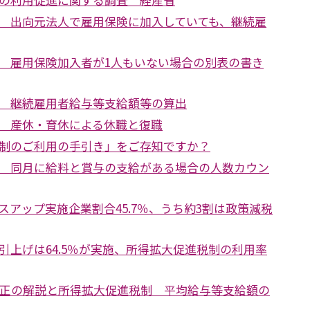
 出向元法人で雇用保険に加入していても、継続雇
 雇用保険加入者が1人もいない場合の別表の書き
 継続雇用者給与等支給額等の算出
 産休・育休による休職と復職
制のご利用の手引き」をご存知ですか？
 同月に給料と賞与の支給がある場合の人数カウン
スアップ実施企業割合45.7％、うち約3割は政策減税
引上げは64.5％が実施、所得拡大促進税制の利用率
改正の解説と所得拡大促進税制 平均給与等支給額の