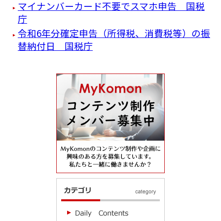
マイナンバーカード不要でスマホ申告 国税
庁
令和6年分確定申告（所得税、消費税等）の振
替納付日 国税庁