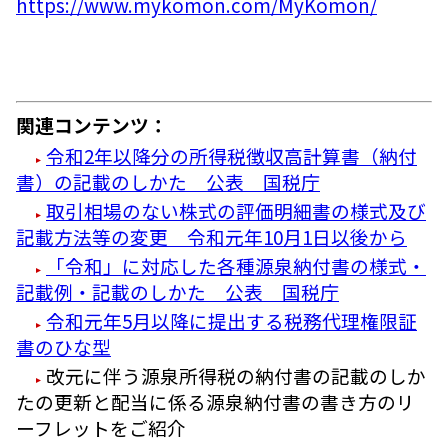
https://www.mykomon.com/MyKomon/
関連コンテンツ：
令和2年以降分の所得税徴収高計算書（納付
書）の記載のしかた 公表 国税庁
取引相場のない株式の評価明細書の様式及び
記載方法等の変更 令和元年10月1日以後から
「令和」に対応した各種源泉納付書の様式・
記載例・記載のしかた 公表 国税庁
令和元年5月以降に提出する税務代理権限証
書のひな型
改元に伴う源泉所得税の納付書の記載のしか
たの更新と配当に係る源泉納付書の書き方のリ
ーフレットをご紹介