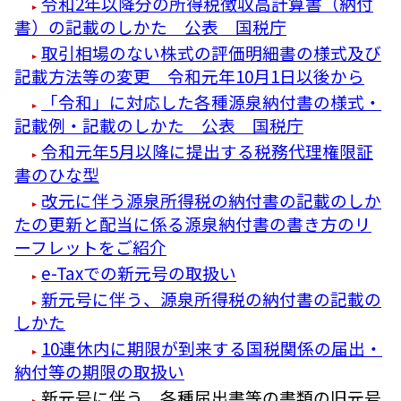
令和2年以降分の所得税徴収高計算書（納付
書）の記載のしかた 公表 国税庁
取引相場のない株式の評価明細書の様式及び
記載方法等の変更 令和元年10月1日以後から
「令和」に対応した各種源泉納付書の様式・
記載例・記載のしかた 公表 国税庁
令和元年5月以降に提出する税務代理権限証
書のひな型
改元に伴う源泉所得税の納付書の記載のしか
たの更新と配当に係る源泉納付書の書き方のリ
ーフレットをご紹介
e-Taxでの新元号の取扱い
新元号に伴う、源泉所得税の納付書の記載の
しかた
10連休内に期限が到来する国税関係の届出・
納付等の期限の取扱い
新元号に伴う、各種届出書等の書類の旧元号