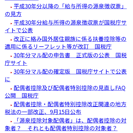
平成30年分以降の「給与所得の源泉徴収票」
の見方
平成30年分給与所得の源泉徴収票が国税庁サ
イトで公表
改正に絡み国外居住親族に係る扶養控除等の
適用に係るリーフレット等が改訂 国税庁
30年分マル配の申告書 正式版の公表 国税
庁サイト
30年分マル配の確定版 国税庁サイトで公表
に
配偶者控除及び配偶者特別控除の見直しFAQ
公開 国税庁
配偶者控除・配偶者特別控除改正関連の地方
税法の一部改正、9月15日公布
「源泉控除対象配偶者」は、配偶者控除の対
象者？ それとも配偶者特別控除の対象者？