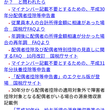
か？ と問われたら
マイナンバー記載不要とするための、平成30
年分配偶者控除等申告書
従業員本人の合計所得金額に相違があった場
合 国税庁FAQより
年調後に配偶者の所得金額相違が分かった場
合の再年調 FAQより
配偶者控除及び配偶者特別控除の見直しに関
するFAQ 10月改訂 国税庁サイト
マイナンバー記載不要とするための、平成31
年分扶養控除等申告書
「配偶者控除等申告書」のエクセル版が登
場 国税庁サイト
30年分から配偶者控除の適用対象外で障害者
控除対象となる配偶者がいる場合の源泉徴収票
記載例
「平成30年分 給与所得の源泉徴収票等の法