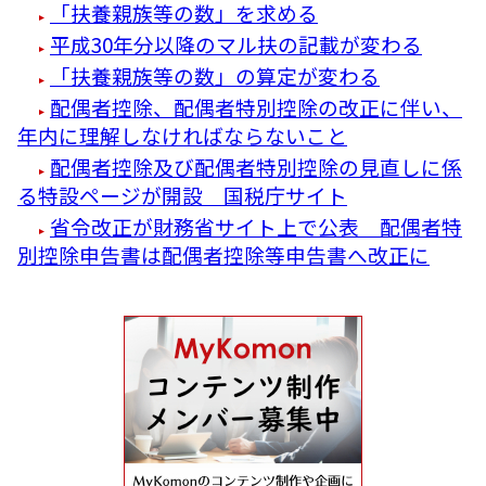
「扶養親族等の数」を求める
平成30年分以降のマル扶の記載が変わる
「扶養親族等の数」の算定が変わる
配偶者控除、配偶者特別控除の改正に伴い、
年内に理解しなければならないこと
配偶者控除及び配偶者特別控除の見直しに係
る特設ページが開設 国税庁サイト
省令改正が財務省サイト上で公表 配偶者特
別控除申告書は配偶者控除等申告書へ改正に