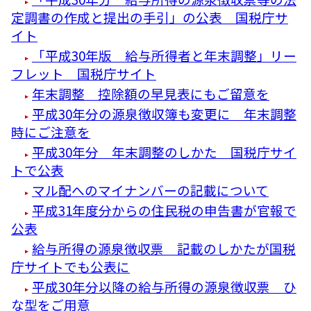
定調書の作成と提出の手引」の公表 国税庁サ
イト
「平成30年版 給与所得者と年末調整」リー
フレット 国税庁サイト
年末調整 控除額の早見表にもご留意を
平成30年分の源泉徴収簿も変更に 年末調整
時にご注意を
平成30年分 年末調整のしかた 国税庁サイ
トで公表
マル配へのマイナンバーの記載について
平成31年度分からの住民税の申告書が官報で
公表
給与所得の源泉徴収票 記載のしかたが国税
庁サイトでも公表に
平成30年分以降の給与所得の源泉徴収票 ひ
な型をご用意