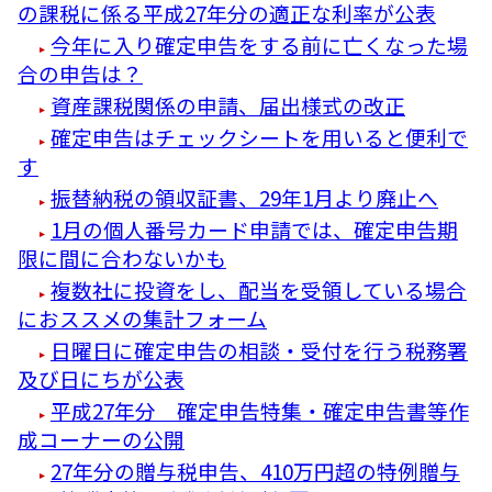
の課税に係る平成27年分の適正な利率が公表
今年に入り確定申告をする前に亡くなった場
合の申告は？
資産課税関係の申請、届出様式の改正
確定申告はチェックシートを用いると便利で
す
振替納税の領収証書、29年1月より廃止へ
1月の個人番号カード申請では、確定申告期
限に間に合わないかも
複数社に投資をし、配当を受領している場合
におススメの集計フォーム
日曜日に確定申告の相談・受付を行う税務署
及び日にちが公表
平成27年分 確定申告特集・確定申告書等作
成コーナーの公開
27年分の贈与税申告、410万円超の特例贈与