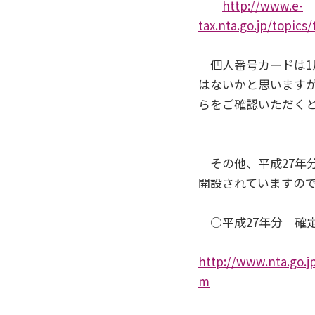
http://www.e-
tax.nta.go.jp/topi
個人番号カードは1
はないかと思います
らをご確認いただく
その他、平成27年
開設されていますの
○平成27年分 確
http://www.nta.go.j
m