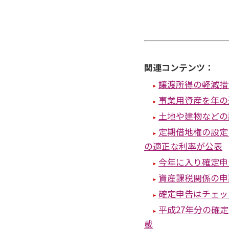
関連コンテンツ：
譲渡所得の軽減措
事業用資産を年の
土地や建物などの
定期借地権の設定
の適正な利率が公表
今年に入り確定申
資産課税関係の申
確定申告はチェッ
平成27年分の確
載