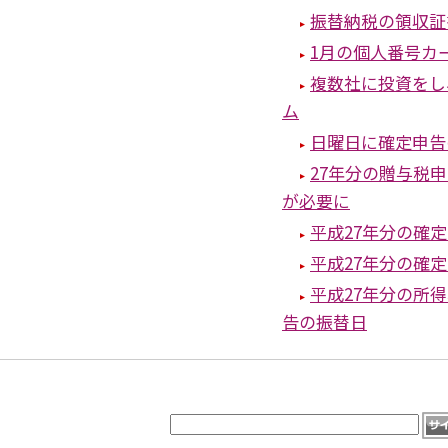
振替納税の領収証
1月の個人番号カ
複数社に投資をし
ム
日曜日に確定申告
27年分の贈与税
が必要に
平成27年分の確
平成27年分の確
平成27年分の所
告の振替日