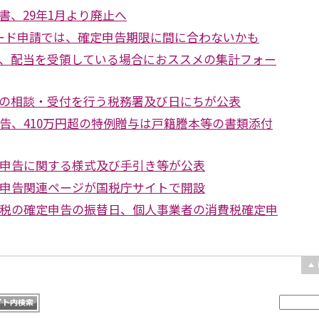
書、29年1月より廃止へ
ード申請では、確定申告期限に間に合わないかも
、配当を受領している場合におススメの集計フォー
の相談・受付を行う税務署及び日にちが公表
申告、410万円超の特例贈与は戸籍謄本等の書類添付
定申告に関する様式及び手引き等が公表
定申告関連ページが国税庁サイトで開設
得税の確定申告の振替日、個人事業者の消費税確定申