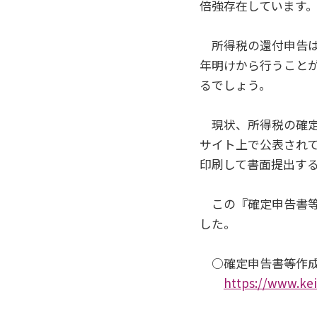
倍強存在しています
所得税の還付申告は
年明けから行うこと
るでしょう。
現状、所得税の確定申
サイト上で公表され
印刷して書面提出す
この『確定申告書等
した。
○確定申告書等作成
https://www.kei