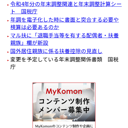
令和4年分の年末調整関連と年末調整計算シー
ト 国税庁
年調を電子化した時に書面と突合する必要や
検算は必要あるのか
マル扶に「退職手当等を有する配偶者・扶養
親族」欄が新設
国外居住親族に係る扶養控除の見直し
変更を予定している年末調整関係書類 国税
庁