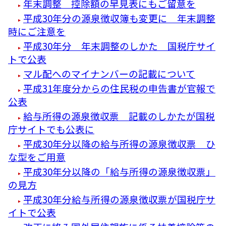
年末調整 控除額の早見表にもご留意を
平成30年分の源泉徴収簿も変更に 年末調整
時にご注意を
平成30年分 年末調整のしかた 国税庁サイ
トで公表
マル配へのマイナンバーの記載について
平成31年度分からの住民税の申告書が官報で
公表
給与所得の源泉徴収票 記載のしかたが国税
庁サイトでも公表に
平成30年分以降の給与所得の源泉徴収票 ひ
な型をご用意
平成30年分以降の「給与所得の源泉徴収票」
の見方
平成30年分給与所得の源泉徴収票が国税庁サ
イトで公表