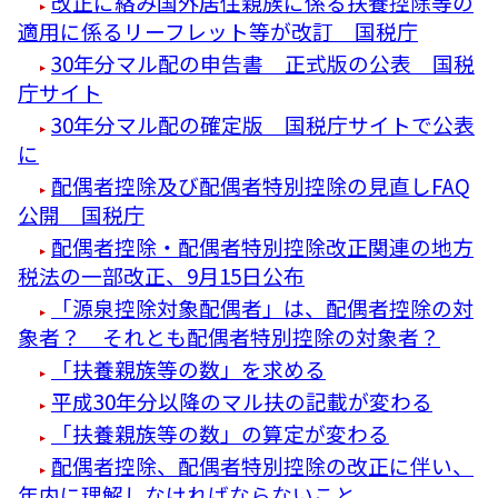
改正に絡み国外居住親族に係る扶養控除等の
適用に係るリーフレット等が改訂 国税庁
30年分マル配の申告書 正式版の公表 国税
庁サイト
30年分マル配の確定版 国税庁サイトで公表
に
配偶者控除及び配偶者特別控除の見直しFAQ
公開 国税庁
配偶者控除・配偶者特別控除改正関連の地方
税法の一部改正、9月15日公布
「源泉控除対象配偶者」は、配偶者控除の対
象者？ それとも配偶者特別控除の対象者？
「扶養親族等の数」を求める
平成30年分以降のマル扶の記載が変わる
「扶養親族等の数」の算定が変わる
配偶者控除、配偶者特別控除の改正に伴い、
年内に理解しなければならないこと