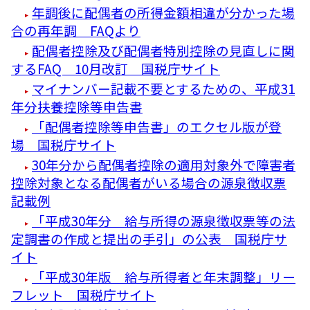
年調後に配偶者の所得金額相違が分かった場
合の再年調 FAQより
配偶者控除及び配偶者特別控除の見直しに関
するFAQ 10月改訂 国税庁サイト
マイナンバー記載不要とするための、平成31
年分扶養控除等申告書
「配偶者控除等申告書」のエクセル版が登
場 国税庁サイト
30年分から配偶者控除の適用対象外で障害者
控除対象となる配偶者がいる場合の源泉徴収票
記載例
「平成30年分 給与所得の源泉徴収票等の法
定調書の作成と提出の手引」の公表 国税庁サ
イト
「平成30年版 給与所得者と年末調整」リー
フレット 国税庁サイト