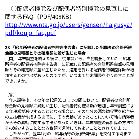
○配偶者控除及び配偶者特別控除の見直しに
関するFAQ（PDF/408KB）
http://www.nta.go.jp/users/gensen/haigusya/
pdf/koujo_faq.pdf
28 「給与所得者の配偶者控除等申告書」に記載した配偶者の合計所得
金額の見積額とその確定額に差が生じた場合
〔問〕 年末調整を終えた後に、従業員から、当初提出していた「給与
所得者の配偶者控除等申告書」に記載した配偶者の合計所得金額の見積
額とその確定額に差が生じたため、適用を受ける配偶者特別控除額が増
加するとの申出があったのですが、いつまで年末調整をやり直すことが
できますか。
〔答〕
年末調整後、その年の12月31日までの間において、配偶者の合計所
得金額の見積額に異動が生じ、配偶者特別控除額が増加し年末調整によ
る年税額が減少することとなる場合に、その年分の源泉徴収票を給与等
の支払者が作成するまでに、その異動があったことについて給与所得者
からその異動に関する申出があったときは、年末調整の再計算の方法で
その減少することとなる税額を還付してもよいこととされています。
したがって、翌年1月の「給与所得の源泉徴収票」を交付する時まで