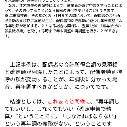
年末調整の再調整を行うことができます。
なお、年末調整の再調整によらず、従業員が確定申告をすることによ
って、その減少することとなる税額の還付を受けることもできます。
※ 年末調整後、その年の12月31日までの間において、配偶者の合計所
得金額の見積額に異動が生じ、配偶者特別控除額が減少し年末調整によ
る年税額が増加することとなる場合も同様に、翌年1月の「給与所得の
源泉徴収票」を交付する時まで年末調整の再調整を行うことができま
す。
上記事例は、配偶者の合計所得金額の見積額
と確定額が相違したことによって、配偶者特別控
除の額が変動することが、年調後に分かった場
合、再年調すべきかどうか、についてです。
結論としては、
これまでと同様
に、“再年調し
てもいいし、しなくてもいい（確定申告で精
算）”ということです。「しなければならない」
という再年調の義務がない、ということです