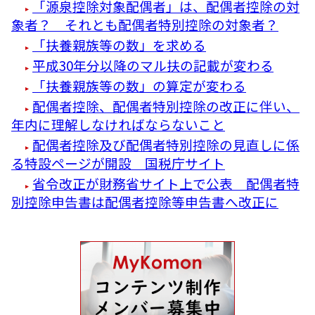
「源泉控除対象配偶者」は、配偶者控除の対
象者？ それとも配偶者特別控除の対象者？
「扶養親族等の数」を求める
平成30年分以降のマル扶の記載が変わる
「扶養親族等の数」の算定が変わる
配偶者控除、配偶者特別控除の改正に伴い、
年内に理解しなければならないこと
配偶者控除及び配偶者特別控除の見直しに係
る特設ページが開設 国税庁サイト
省令改正が財務省サイト上で公表 配偶者特
別控除申告書は配偶者控除等申告書へ改正に