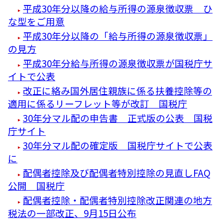
平成30年分以降の給与所得の源泉徴収票 ひ
な型をご用意
平成30年分以降の「給与所得の源泉徴収票」
の見方
平成30年分給与所得の源泉徴収票が国税庁サ
イトで公表
改正に絡み国外居住親族に係る扶養控除等の
適用に係るリーフレット等が改訂 国税庁
30年分マル配の申告書 正式版の公表 国税
庁サイト
30年分マル配の確定版 国税庁サイトで公表
に
配偶者控除及び配偶者特別控除の見直しFAQ
公開 国税庁
配偶者控除・配偶者特別控除改正関連の地方
税法の一部改正、9月15日公布