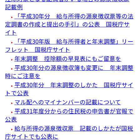
記載例
「平成30年分 給与所得の源泉徴収票等の法
定調書の作成と提出の手引」の公表 国税庁サ
イト
「平成30年版 給与所得者と年末調整」リー
フレット 国税庁サイト
年末調整 控除額の早見表にもご留意を
平成30年分の源泉徴収簿も変更に 年末調整
時にご注意を
平成30年分 年末調整のしかた 国税庁サイ
トで公表
マル配へのマイナンバーの記載について
平成31年度分からの住民税の申告書が官報で
公表
給与所得の源泉徴収票 記載のしかたが国税
庁サイトでも公表に