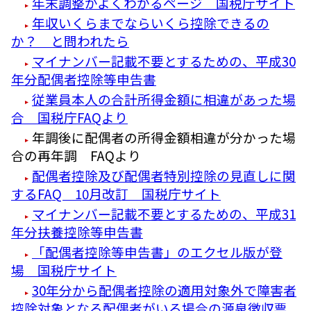
年末調整がよくわかるページ 国税庁サイト
年収いくらまでならいくら控除できるの
か？ と問われたら
マイナンバー記載不要とするための、平成30
年分配偶者控除等申告書
従業員本人の合計所得金額に相違があった場
合 国税庁FAQより
年調後に配偶者の所得金額相違が分かった場
合の再年調 FAQより
配偶者控除及び配偶者特別控除の見直しに関
するFAQ 10月改訂 国税庁サイト
マイナンバー記載不要とするための、平成31
年分扶養控除等申告書
「配偶者控除等申告書」のエクセル版が登
場 国税庁サイト
30年分から配偶者控除の適用対象外で障害者
控除対象となる配偶者がいる場合の源泉徴収票