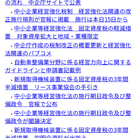
の流れ 中企庁サイトで公表
中小企業経営強化税制 経営強化法関連の改
正施行規則が官報に掲載 施行は本日15日から
中小企業等経営強化法 固定資産税の軽減措
置 対象資産拡大と地域・業種限定
中企庁作成の税制改正の概要更新と経営強化
法関連のパブコメ
自動車整備業分野に係る経営力向上に関する
ガイドラインと申請書記載例
新規取得機械装置に係る固定資産税の3年間
半減措置 リース事業協会の手引き
中小企業等経営強化法の施行期日政令及び整
備政令 官報で公布
中小企業等経営強化法の施行期日政令及び整
備政令が閣議決定
新規取得機械装置に係る固定資産税の3年間
半減措置 説明会資料が出揃う