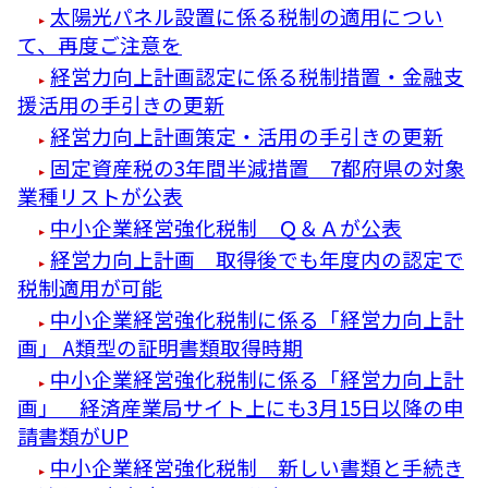
太陽光パネル設置に係る税制の適用につい
て、再度ご注意を
経営力向上計画認定に係る税制措置・金融支
援活用の手引きの更新
経営力向上計画策定・活用の手引きの更新
固定資産税の3年間半減措置 7都府県の対象
業種リストが公表
中小企業経営強化税制 Ｑ＆Ａが公表
経営力向上計画 取得後でも年度内の認定で
税制適用が可能
中小企業経営強化税制に係る「経営力向上計
画」 A類型の証明書類取得時期
中小企業経営強化税制に係る「経営力向上計
画」 経済産業局サイト上にも3月15日以降の申
請書類がUP
中小企業経営強化税制 新しい書類と手続き