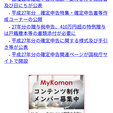
及び日にちが公表
平成27年分 確定申告特集・確定申告書等作
成コーナーの公開
27年分の贈与税申告、410万円超の特例贈与
は戸籍謄本等の書類添付が必要に
平成27年分の確定申告に関する様式及び手引
き等が公表
平成27年分の確定申告関連ページが国税庁サ
イトで開設