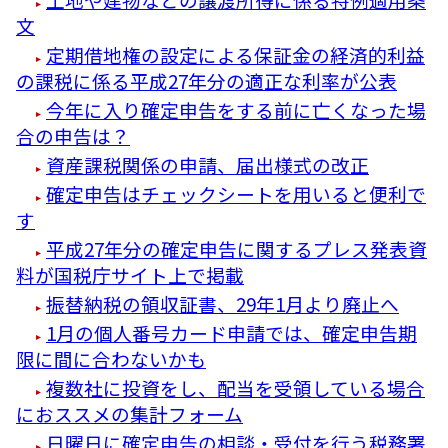
文
定期借地権の設定による保証金の経済的利益
の課税に係る平成27年分の適正な利率が公表
今年に入り確定申告をする前に亡くなった場
合の申告は？
資産課税関係の申請、届出様式の改正
確定申告はチェックシートを用いると便利で
す
平成27年分の確定申告に関するプレス発表資
料が国税庁サイト上で掲載
振替納税の領収証書、29年1月より廃止へ
1月の個人番号カード申請では、確定申告期
限に間に合わないかも
複数社に投資をし、配当を受領している場合
におススメの集計フォーム
日曜日に確定申告の相談・受付を行う税務署