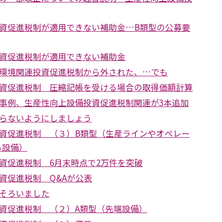
資促進税制が適用できない補助金…B類型の公募要
資促進税制が適用できない補助金
環境関連投資促進税制から外された、…でも
資促進税制 圧縮記帳を受ける場合の取得価額計算
事例、生産性向上設備投資促進税制関連が3本追加
らないようにしましょう
資促進税制 （３）B類型（生産ラインやオペレー
る設備）
資促進税制 6月末時点で2万件を突破
資促進税制 Q&Aが公表
そろいました
資促進税制 （２）A類型（先端設備）