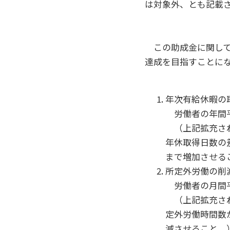
は対象外、とも記載
この助成金に関して
達成を目指すことに
年次有給休暇の
労働者の年間平
（上記拡充され
年休取得日数の
まで増加させる
所定外労働の削
労働者の月間平
（上記拡充され
定外労働時間数
減させること。