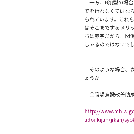
一方、B類型の場合
でを行わなくてはな
られています。これ
はそこまでするメリ
ちは赤字だから、関
しゃるのではないで
そのような場合、次
ょうか。
○職場意識改善助成
http://www.mhlw.go
udoukijun/jikan/syo