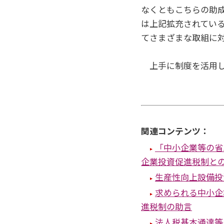
なくともこちらの助
は上記拡充されてい
てさまざまな取組に
上手に制度を活用し
関連コンテンツ：
「中小企業等の省
企業投資促進税制と
生産性向上設備投
求められる中小企
進税制の助言
法人税基本通達等