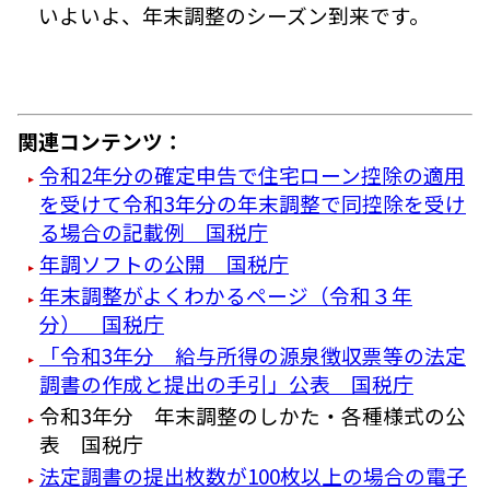
いよいよ、年末調整のシーズン到来です。
関連コンテンツ：
令和2年分の確定申告で住宅ローン控除の適用
を受けて令和3年分の年末調整で同控除を受け
る場合の記載例 国税庁
年調ソフトの公開 国税庁
年末調整がよくわかるページ（令和３年
分） 国税庁
「令和3年分 給与所得の源泉徴収票等の法定
調書の作成と提出の手引」公表 国税庁
令和3年分 年末調整のしかた・各種様式の公
表 国税庁
法定調書の提出枚数が100枚以上の場合の電子