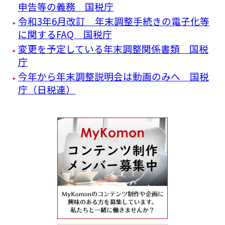
申告等の義務 国税庁
令和3年6月改訂 年末調整手続きの電子化等
に関するFAQ 国税庁
変更を予定している年末調整関係書類 国税
庁
今年から年末調整説明会は動画のみへ 国税
庁（日税連）