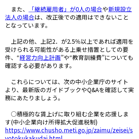
また、
「継続雇用者」が0人の場合
や
新規設立
法人の場合
は、改正後での適用はできないこと
となっています。
上記の他、上記2．が2.5％以上であれば適用を
受けられる可能性がある上乗せ措置としての要
件、“
経営力向上計画
”や“教育訓練費”についても
確認する必要があります。
これらについては、次の中小企業庁のサイト
より、最新版のガイドブックやQ&Aを確認して実
務にあたりましょう。
○積極的な賃上げに取り組む企業を応援しま
す(中小企業向け所得拡大促進税制)
https://www.chusho.meti.go.jp/zaimu/zeisei/s
yotokukakudai.html