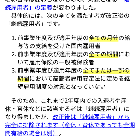
続雇用者」の定義
が変わりました。
具体的には、次の全てを満たす者が改正後の
「継続雇用者」です。
前事業年度及び適用年度の
全ての月分
の給
与等の支給を受けた国内雇用者
前事業年度及び適用年度の
全ての期間
にお
いて雇用保険の一般被保険者
前事業年度び適用年度の
全てまたは一部の
期間
において高齢者雇用安定法に定める継
続雇用制度の対象となっていない
そのため、これまで2年度内での入退者や産
休・育休などに該当する者は「継続雇用者」に
なり得ましたが、
改正後は「継続雇用者」から
完全に排除されます（産休・育休であっても全期
間有給の場合は別）
。